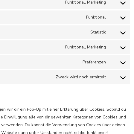
Funktional, Marketing
Consent
service
to
tiktok
Funktional
Consent
service
to
google-
Statistik
Consent
service
various-
to
complianz
services
Funktional, Marketing
Consent
service
to
google-
Präferenzen
Consent
service
analytics
to
intercom-
Zweck wird noch ermittelt
Consent
service
messenger
to
paid-
service
membership
sonstiges
pro
n wir dir ein Pop-Up mit einer Erklärung über Cookies. Sobald du
ine Einwilligung alle von dir gewählten Kategorien von Cookies und
zu verwenden. Du kannst die Verwendung von Cookies über deinen
 Website dann unter Umständen nicht richtig funktioniert.