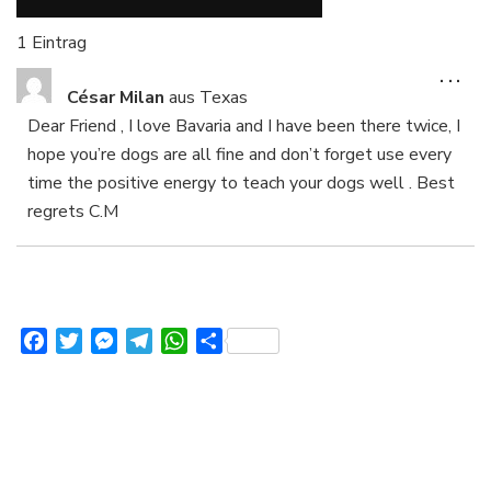
1 Eintrag
DI
...
M
César Milan
aus
Texas
EI
Dear Friend , I love Bavaria and I have been there twice, I
hope you’re dogs are all fine and don’t forget use every
time the positive energy to teach your dogs well . Best
regrets C.M
Facebook
Twitter
Messenger
Telegram
WhatsApp
Teilen