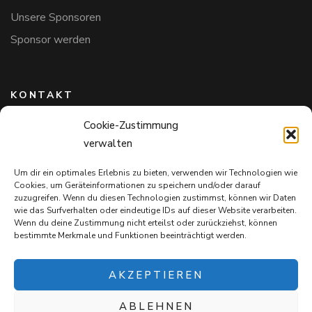
Unsere Sponsoren
Sponsor werden
KONTAKT
Cookie-Zustimmung
Hundefreunde in Bayern e.V.
verwalten
Markus Willi Ebert
Märzgasse 2
Um dir ein optimales Erlebnis zu bieten, verwenden wir Technologien wie
97711 Maßbach
Cookies, um Geräteinformationen zu speichern und/oder darauf
+49 172 85 64 937
zuzugreifen. Wenn du diesen Technologien zustimmst, können wir Daten
wie das Surfverhalten oder eindeutige IDs auf dieser Website verarbeiten.
Hundefreundeinbayern@web.de
Wenn du deine Zustimmung nicht erteilst oder zurückziehst, können
bestimmte Merkmale und Funktionen beeinträchtigt werden.
AKZEPTIEREN
ABLEHNEN