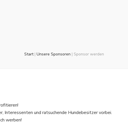
Start
|
Unsere Sponsoren
|
Sponsor werden
ofitieren!
, Interessenten und ratsuchende Hundebesitzer vorbei.
ich werben!