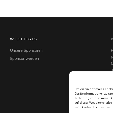
WICHTIGES
Unsere Sponsoren
H
M
Sponsor werden
M
+
H
Um dir ein optimales Erleb
Geräteinformationen zu spe
Technologien zustimmst, kö
auf dieser Website verarbe
zurückziehst, können besti