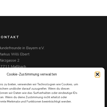
KONTAKT
undefreunde in Bayern e.V.
arkus Willi Ebert
ärzgasse 2
97711 Maßbach
49 172 85 64 937
Cookie-Zustimmung verwalten
undefreundeinbayern@web.de
nis zu bieten, verwenden wir Technologien wie Cookies, um
ichern und/oder darauf zuzugreifen. Wenn du diesen
nnen wir Daten wie das Surfverhalten oder eindeutige IDs
iten. Wenn du deine Zustimmung nicht erteilst oder
mmte Merkmale und Funktionen beeinträchtigt werden.