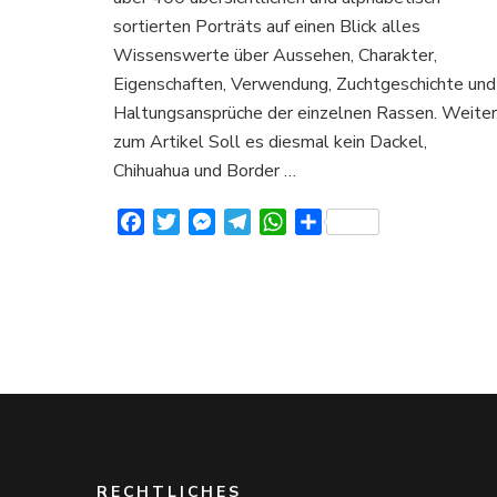
über
sortierten Porträts auf einen Blick alles
Aussehen
Charakter
Wissenswerte über Aussehen, Charakter,
und
Eigenschaften, Verwendung, Zuchtgeschichte und
Verhalten
Haltungsansprüche der einzelnen Rassen. Weiter
zum Artikel Soll es diesmal kein Dackel,
Chihuahua und Border …
Facebook
Twitter
Messenger
Telegram
WhatsApp
Teilen
RECHTLICHES