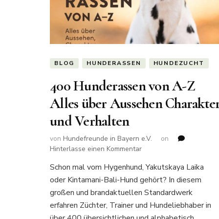
BLOG
HUNDERASSEN
HUNDEZUCHT
400 Hunderassen von A-Z
Alles über Aussehen Charakte
und Verhalten
von
Hundefreunde in Bayern e.V.
on
zu
Hinterlasse einen Kommentar
400
Schon mal vom Hygenhund, Yakutskaya Laika
Hunderassen
oder Kintamani-Bali-Hund gehört? In diesem
von
A-
großen und brandaktuellen Standardwerk
Z
erfahren Züchter, Trainer und Hundeliebhaber in
Alles
über 400 übersichtlichen und alphabetisch