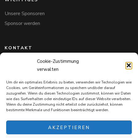
Unsere Sponsoren
Sponsor werden
KONTAKT
Cookie-Zustimmung
Hundefreunde in Bayern e.V.
verwalten
Markus Willi Ebert
Märzgasse 2
Um dir ein optimales Erlebnis zu bieten, verwenden wir Technologien wie
97711 Maßbach
Cookies, um Geräteinformationen zu speichern und/oder darauf
+49 172 85 64 937
zuzugreifen. Wenn du diesen Technologien zustimmst, können wir Daten
wie das Surfverhalten oder eindeutige IDs auf dieser Website verarbeiten.
Hundefreundeinbayern@web.de
Wenn du deine Zustimmung nicht erteilst oder zurückziehst, können
bestimmte Merkmale und Funktionen beeinträchtigt werden.
AKZEPTIEREN