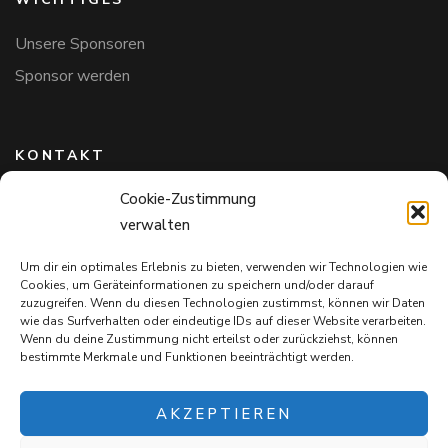
Unsere Sponsoren
Sponsor werden
KONTAKT
Cookie-Zustimmung
Hundefreunde in Bayern e.V.
verwalten
Markus Willi Ebert
Märzgasse 2
Um dir ein optimales Erlebnis zu bieten, verwenden wir Technologien wie
97711 Maßbach
Cookies, um Geräteinformationen zu speichern und/oder darauf
+49 172 85 64 937
zuzugreifen. Wenn du diesen Technologien zustimmst, können wir Daten
wie das Surfverhalten oder eindeutige IDs auf dieser Website verarbeiten.
Hundefreundeinbayern@web.de
Wenn du deine Zustimmung nicht erteilst oder zurückziehst, können
bestimmte Merkmale und Funktionen beeinträchtigt werden.
AKZEPTIEREN