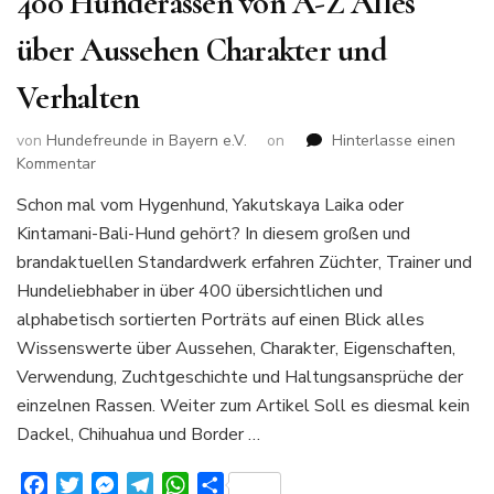
400 Hunderassen von A-Z Alles
über Aussehen Charakter und
Verhalten
von
Hundefreunde in Bayern e.V.
on
Hinterlasse einen
zu
Kommentar
400
Schon mal vom Hygenhund, Yakutskaya Laika oder
Hunderassen
Kintamani-Bali-Hund gehört? In diesem großen und
von
A-
brandaktuellen Standardwerk erfahren Züchter, Trainer und
Z
Hundeliebhaber in über 400 übersichtlichen und
Alles
alphabetisch sortierten Porträts auf einen Blick alles
über
Wissenswerte über Aussehen, Charakter, Eigenschaften,
Aussehen
Charakter
Verwendung, Zuchtgeschichte und Haltungsansprüche der
und
einzelnen Rassen. Weiter zum Artikel Soll es diesmal kein
Verhalten
Dackel, Chihuahua und Border …
Facebook
Twitter
Messenger
Telegram
WhatsApp
Teilen