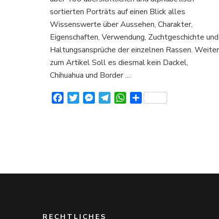
über
sortierten Porträts auf einen Blick alles
Aussehen
Charakter
Wissenswerte über Aussehen, Charakter,
und
Eigenschaften, Verwendung, Zuchtgeschichte und
Verhalten
Haltungsansprüche der einzelnen Rassen. Weiter
zum Artikel Soll es diesmal kein Dackel,
Chihuahua und Border …
Facebook
Twitter
Messenger
Telegram
WhatsApp
Teilen
RECHTLICHES