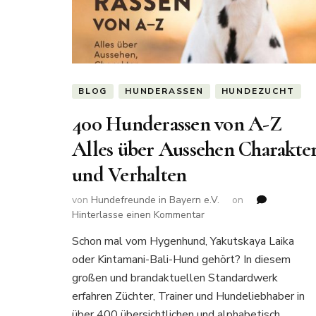
BLOG
HUNDERASSEN
HUNDEZUCHT
400 Hunderassen von A-Z
Alles über Aussehen Charakte
und Verhalten
von
Hundefreunde in Bayern e.V.
on
zu
Hinterlasse einen Kommentar
400
Schon mal vom Hygenhund, Yakutskaya Laika
Hunderassen
oder Kintamani-Bali-Hund gehört? In diesem
von
A-
großen und brandaktuellen Standardwerk
Z
erfahren Züchter, Trainer und Hundeliebhaber in
Alles
über 400 übersichtlichen und alphabetisch