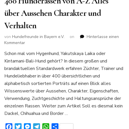
400 Hunderassen von A-Z Alles
über Aussehen Charakter und
Verhalten
von
Hundefreunde in Bayern e.V.
on
Hinterlasse einen
zu
Kommentar
400
Schon mal vom Hygenhund, Yakutskaya Laika oder
Hunderassen
Kintamani-Bali-Hund gehört? In diesem großen und
von
A-
brandaktuellen Standardwerk erfahren Züchter, Trainer und
Z
Hundeliebhaber in über 400 übersichtlichen und
Alles
alphabetisch sortierten Porträts auf einen Blick alles
über
Wissenswerte über Aussehen, Charakter, Eigenschaften,
Aussehen
Charakter
Verwendung, Zuchtgeschichte und Haltungsansprüche der
und
einzelnen Rassen. Weiter zum Artikel Soll es diesmal kein
Verhalten
Dackel, Chihuahua und Border …
Facebook
Twitter
Messenger
Telegram
WhatsApp
Teilen