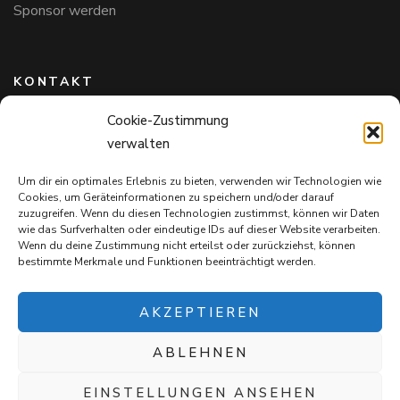
Sponsor werden
KONTAKT
Cookie-Zustimmung
Hundefreunde in Bayern e.V.
verwalten
Markus Willi Ebert
Märzgasse 2
Um dir ein optimales Erlebnis zu bieten, verwenden wir Technologien wie
97711 Maßbach
Cookies, um Geräteinformationen zu speichern und/oder darauf
+49 172 85 64 937
zuzugreifen. Wenn du diesen Technologien zustimmst, können wir Daten
wie das Surfverhalten oder eindeutige IDs auf dieser Website verarbeiten.
Hundefreundeinbayern@web.de
Wenn du deine Zustimmung nicht erteilst oder zurückziehst, können
bestimmte Merkmale und Funktionen beeinträchtigt werden.
AKZEPTIEREN
ABLEHNEN
Mit jedem Einkauf auf
Snack4Dogs.de
unterstützt ihr die
Hundefreunde in Bayern e.V. – und verwöhnt eure Fellnasen!
EINSTELLUNGEN ANSEHEN