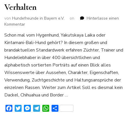
Verhalten
von
Hundefreunde in Bayern e.V.
on
Hinterlasse einen
zu
Kommentar
400
Schon mal vom Hygenhund, Yakutskaya Laika oder
Hunderassen
Kintamani-Bali-Hund gehört? In diesem großen und
von
A-
brandaktuellen Standardwerk erfahren Züchter, Trainer und
Z
Hundeliebhaber in über 400 übersichtlichen und
Alles
alphabetisch sortierten Porträts auf einen Blick alles
über
Wissenswerte über Aussehen, Charakter, Eigenschaften,
Aussehen
Charakter
Verwendung, Zuchtgeschichte und Haltungsansprüche der
und
einzelnen Rassen. Weiter zum Artikel Soll es diesmal kein
Verhalten
Dackel, Chihuahua und Border …
Facebook
Twitter
Messenger
Telegram
WhatsApp
Teilen