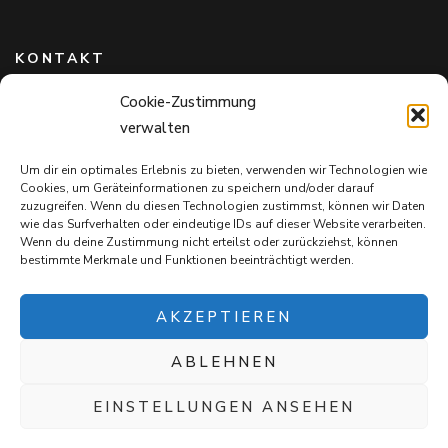
KONTAKT
Cookie-Zustimmung
Hundefreunde in Bayern e.V.
verwalten
Markus Willi Ebert
Märzgasse 2
Um dir ein optimales Erlebnis zu bieten, verwenden wir Technologien wie
97711 Maßbach
Cookies, um Geräteinformationen zu speichern und/oder darauf
+49 172 85 64 937
zuzugreifen. Wenn du diesen Technologien zustimmst, können wir Daten
wie das Surfverhalten oder eindeutige IDs auf dieser Website verarbeiten.
Hundefreundeinbayern@web.de
Wenn du deine Zustimmung nicht erteilst oder zurückziehst, können
bestimmte Merkmale und Funktionen beeinträchtigt werden.
AKZEPTIEREN
ABLEHNEN
Mit jedem Einkauf auf
Snack4Dogs.de
unterstützt ihr die
Hundefreunde in Bayern e.V. – und verwöhnt eure Fellnasen!
EINSTELLUNGEN ANSEHEN
Blossom Chic | Entwickelt von
Blossom Themes
. Präsentiert von
WordPress
.
Datenschutz