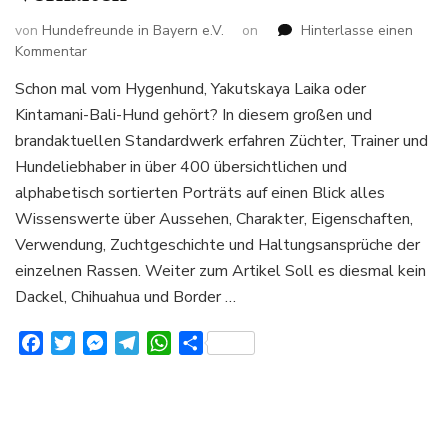
von
Hundefreunde in Bayern e.V.
on
Hinterlasse einen
zu
Kommentar
400
Schon mal vom Hygenhund, Yakutskaya Laika oder
Hunderassen
Kintamani-Bali-Hund gehört? In diesem großen und
von
A-
brandaktuellen Standardwerk erfahren Züchter, Trainer und
Z
Hundeliebhaber in über 400 übersichtlichen und
Alles
alphabetisch sortierten Porträts auf einen Blick alles
über
Wissenswerte über Aussehen, Charakter, Eigenschaften,
Aussehen
Charakter
Verwendung, Zuchtgeschichte und Haltungsansprüche der
und
einzelnen Rassen. Weiter zum Artikel Soll es diesmal kein
Verhalten
Dackel, Chihuahua und Border …
Facebook
Twitter
Messenger
Telegram
WhatsApp
Teilen