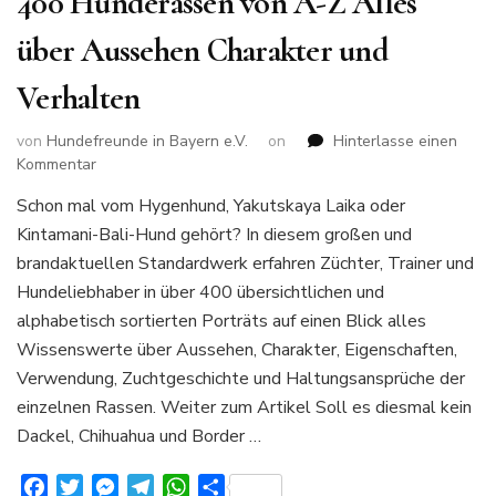
400 Hunderassen von A-Z Alles
über Aussehen Charakter und
Verhalten
von
Hundefreunde in Bayern e.V.
on
Hinterlasse einen
zu
Kommentar
400
Schon mal vom Hygenhund, Yakutskaya Laika oder
Hunderassen
Kintamani-Bali-Hund gehört? In diesem großen und
von
A-
brandaktuellen Standardwerk erfahren Züchter, Trainer und
Z
Hundeliebhaber in über 400 übersichtlichen und
Alles
alphabetisch sortierten Porträts auf einen Blick alles
über
Wissenswerte über Aussehen, Charakter, Eigenschaften,
Aussehen
Charakter
Verwendung, Zuchtgeschichte und Haltungsansprüche der
und
einzelnen Rassen. Weiter zum Artikel Soll es diesmal kein
Verhalten
Dackel, Chihuahua und Border …
Facebook
Twitter
Messenger
Telegram
WhatsApp
Teilen