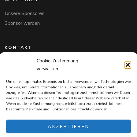
Unsere Sponsoren
Sponsor werden
KONTAKT
Cookie-Zustimmung
Hundefreunde in Bayern e.V.
verwalten
Markus Willi Ebert
Märzgasse 2
Um dir ein optimales Erlebnis zu bieten, verwenden wir Technologien wie
97711 Maßbach
Cookies, um Geräteinformationen zu speichern und/oder darauf
+49 172 85 64 937
zuzugreifen. Wenn du diesen Technologien zustimmst, können wir Daten
wie das Surfverhalten oder eindeutige IDs auf dieser Website verarbeiten.
Hundefreundeinbayern@web.de
Wenn du deine Zustimmung nicht erteilst oder zurückziehst, können
bestimmte Merkmale und Funktionen beeinträchtigt werden.
AKZEPTIEREN