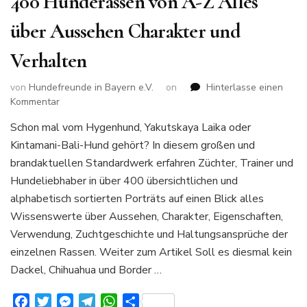
400 Hunderassen von A-Z Alles
über Aussehen Charakter und
Verhalten
von
Hundefreunde in Bayern e.V.
on
Hinterlasse einen
zu
Kommentar
400
Schon mal vom Hygenhund, Yakutskaya Laika oder
Hunderassen
Kintamani-Bali-Hund gehört? In diesem großen und
von
A-
brandaktuellen Standardwerk erfahren Züchter, Trainer und
Z
Hundeliebhaber in über 400 übersichtlichen und
Alles
alphabetisch sortierten Porträts auf einen Blick alles
über
Wissenswerte über Aussehen, Charakter, Eigenschaften,
Aussehen
Charakter
Verwendung, Zuchtgeschichte und Haltungsansprüche der
und
einzelnen Rassen. Weiter zum Artikel Soll es diesmal kein
Verhalten
Dackel, Chihuahua und Border …
Facebook
Twitter
Messenger
Telegram
WhatsApp
Teilen