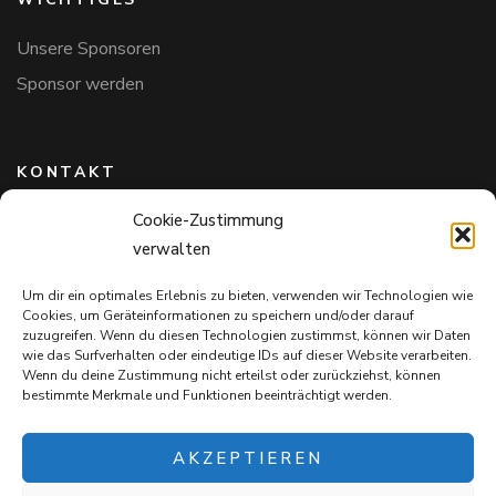
Unsere Sponsoren
Sponsor werden
KONTAKT
Cookie-Zustimmung
Hundefreunde in Bayern e.V.
verwalten
Markus Willi Ebert
Märzgasse 2
Um dir ein optimales Erlebnis zu bieten, verwenden wir Technologien wie
97711 Maßbach
Cookies, um Geräteinformationen zu speichern und/oder darauf
+49 172 85 64 937
zuzugreifen. Wenn du diesen Technologien zustimmst, können wir Daten
wie das Surfverhalten oder eindeutige IDs auf dieser Website verarbeiten.
Hundefreundeinbayern@web.de
Wenn du deine Zustimmung nicht erteilst oder zurückziehst, können
bestimmte Merkmale und Funktionen beeinträchtigt werden.
AKZEPTIEREN