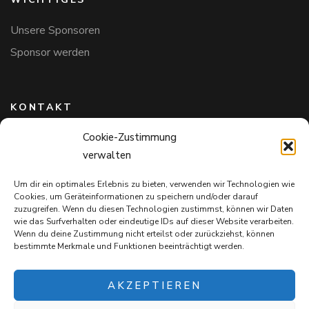
Unsere Sponsoren
Sponsor werden
KONTAKT
Cookie-Zustimmung
Hundefreunde in Bayern e.V.
verwalten
Markus Willi Ebert
Märzgasse 2
Um dir ein optimales Erlebnis zu bieten, verwenden wir Technologien wie
97711 Maßbach
Cookies, um Geräteinformationen zu speichern und/oder darauf
+49 172 85 64 937
zuzugreifen. Wenn du diesen Technologien zustimmst, können wir Daten
wie das Surfverhalten oder eindeutige IDs auf dieser Website verarbeiten.
Hundefreundeinbayern@web.de
Wenn du deine Zustimmung nicht erteilst oder zurückziehst, können
bestimmte Merkmale und Funktionen beeinträchtigt werden.
AKZEPTIEREN