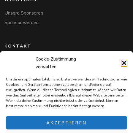
Unsere Sponsoren
Sponsor werden
KONTAKT
Cookie-Zustimmung
Hundefreunde in Bayern e.V.
verwalten
Markus Willi Ebert
Märzgasse 2
Um dir ein optimales Erlebnis zu bieten, verwenden wir Technologien wie
97711 Maßbach
Cookies, um Geräteinformationen zu speichern und/oder darauf
+49 172 85 64 937
zuzugreifen. Wenn du diesen Technologien zustimmst, können wir Daten
wie das Surfverhalten oder eindeutige IDs auf dieser Website verarbeiten.
Hundefreundeinbayern@web.de
Wenn du deine Zustimmung nicht erteilst oder zurückziehst, können
bestimmte Merkmale und Funktionen beeinträchtigt werden.
AKZEPTIEREN