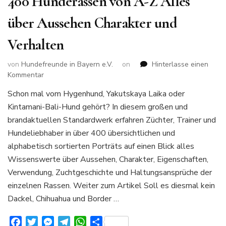
400 Hunderassen von A-Z Alles
über Aussehen Charakter und
Verhalten
von
Hundefreunde in Bayern e.V.
on
Hinterlasse einen
zu
Kommentar
400
Schon mal vom Hygenhund, Yakutskaya Laika oder
Hunderassen
Kintamani-Bali-Hund gehört? In diesem großen und
von
A-
brandaktuellen Standardwerk erfahren Züchter, Trainer und
Z
Hundeliebhaber in über 400 übersichtlichen und
Alles
alphabetisch sortierten Porträts auf einen Blick alles
über
Wissenswerte über Aussehen, Charakter, Eigenschaften,
Aussehen
Charakter
Verwendung, Zuchtgeschichte und Haltungsansprüche der
und
einzelnen Rassen. Weiter zum Artikel Soll es diesmal kein
Verhalten
Dackel, Chihuahua und Border …
Facebook
Twitter
Messenger
Telegram
WhatsApp
Teilen