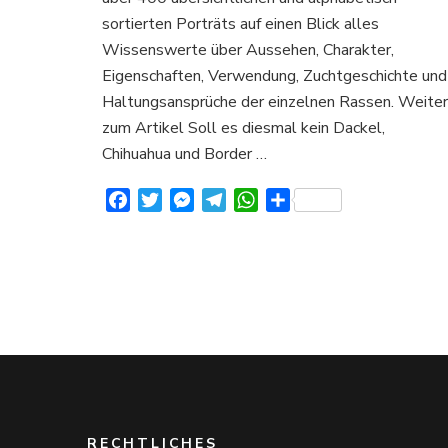
über
sortierten Porträts auf einen Blick alles
Aussehen
Charakter
Wissenswerte über Aussehen, Charakter,
und
Eigenschaften, Verwendung, Zuchtgeschichte und
Verhalten
Haltungsansprüche der einzelnen Rassen. Weiter
zum Artikel Soll es diesmal kein Dackel,
Chihuahua und Border …
Facebook
Twitter
Messenger
Telegram
WhatsApp
Teilen
RECHTLICHES