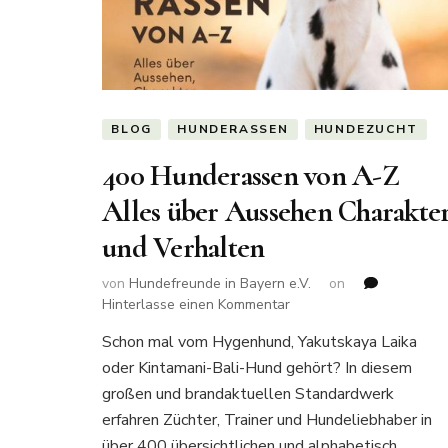
BLOG
HUNDERASSEN
HUNDEZUCHT
400 Hunderassen von A-Z
Alles über Aussehen Charakte
und Verhalten
von
Hundefreunde in Bayern e.V.
on
zu
Hinterlasse einen Kommentar
400
Schon mal vom Hygenhund, Yakutskaya Laika
Hunderassen
oder Kintamani-Bali-Hund gehört? In diesem
von
A-
großen und brandaktuellen Standardwerk
Z
erfahren Züchter, Trainer und Hundeliebhaber in
Alles
über 400 übersichtlichen und alphabetisch