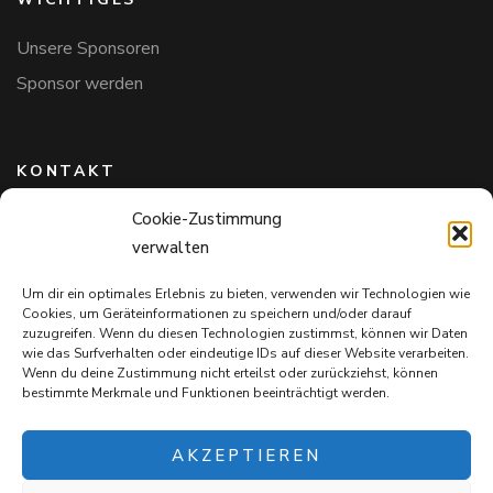
Unsere Sponsoren
Sponsor werden
KONTAKT
Cookie-Zustimmung
Hundefreunde in Bayern e.V.
verwalten
Markus Willi Ebert
Märzgasse 2
Um dir ein optimales Erlebnis zu bieten, verwenden wir Technologien wie
97711 Maßbach
Cookies, um Geräteinformationen zu speichern und/oder darauf
+49 172 85 64 937
zuzugreifen. Wenn du diesen Technologien zustimmst, können wir Daten
wie das Surfverhalten oder eindeutige IDs auf dieser Website verarbeiten.
Hundefreundeinbayern@web.de
Wenn du deine Zustimmung nicht erteilst oder zurückziehst, können
bestimmte Merkmale und Funktionen beeinträchtigt werden.
AKZEPTIEREN