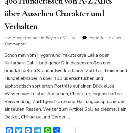
400 Hunderassen von A-Z Alles
über Aussehen Charakter und
Verhalten
von
Hundefreunde in Bayern e.V.
on
Hinterlasse einen
zu
Kommentar
400
Schon mal vom Hygenhund, Yakutskaya Laika oder
Hunderassen
Kintamani-Bali-Hund gehört? In diesem großen und
von
A-
brandaktuellen Standardwerk erfahren Züchter, Trainer und
Z
Hundeliebhaber in über 400 übersichtlichen und
Alles
alphabetisch sortierten Porträts auf einen Blick alles
über
Wissenswerte über Aussehen, Charakter, Eigenschaften,
Aussehen
Charakter
Verwendung, Zuchtgeschichte und Haltungsansprüche der
und
einzelnen Rassen. Weiter zum Artikel Soll es diesmal kein
Verhalten
Dackel, Chihuahua und Border …
Facebook
Twitter
Messenger
Telegram
WhatsApp
Teilen