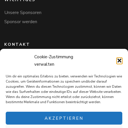
Unsere Sponsoren
Sponsor werden
KONTAKT
Cookie-Zustimmung
Hundefreunde in Bayern e.V.
verwalten
Markus Willi Ebert
Märzgasse 2
Um dir ein optimales Erlebnis zu bieten, verwenden wir Technologien wie
97711 Maßbach
Cookies, um Geräteinformationen zu speichern und/oder darauf
+49 172 85 64 937
zuzugreifen. Wenn du diesen Technologien zustimmst, können wir Daten
wie das Surfverhalten oder eindeutige IDs auf dieser Website verarbeiten.
Hundefreundeinbayern@web.de
Wenn du deine Zustimmung nicht erteilst oder zurückziehst, können
bestimmte Merkmale und Funktionen beeinträchtigt werden.
AKZEPTIEREN