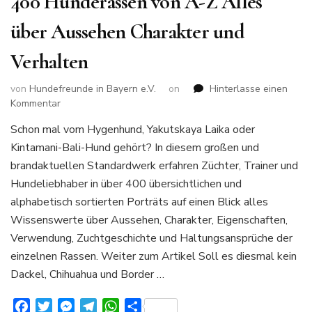
400 Hunderassen von A-Z Alles
über Aussehen Charakter und
Verhalten
von
Hundefreunde in Bayern e.V.
on
Hinterlasse einen
zu
Kommentar
400
Schon mal vom Hygenhund, Yakutskaya Laika oder
Hunderassen
Kintamani-Bali-Hund gehört? In diesem großen und
von
A-
brandaktuellen Standardwerk erfahren Züchter, Trainer und
Z
Hundeliebhaber in über 400 übersichtlichen und
Alles
alphabetisch sortierten Porträts auf einen Blick alles
über
Wissenswerte über Aussehen, Charakter, Eigenschaften,
Aussehen
Charakter
Verwendung, Zuchtgeschichte und Haltungsansprüche der
und
einzelnen Rassen. Weiter zum Artikel Soll es diesmal kein
Verhalten
Dackel, Chihuahua und Border …
Facebook
Twitter
Messenger
Telegram
WhatsApp
Teilen