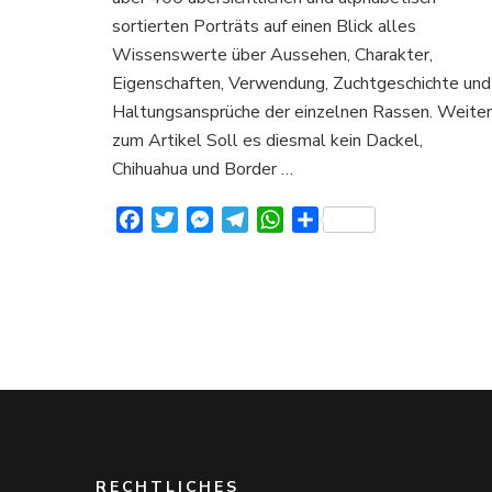
über
sortierten Porträts auf einen Blick alles
Aussehen
Charakter
Wissenswerte über Aussehen, Charakter,
und
Eigenschaften, Verwendung, Zuchtgeschichte und
Verhalten
Haltungsansprüche der einzelnen Rassen. Weiter
zum Artikel Soll es diesmal kein Dackel,
Chihuahua und Border …
Facebook
Twitter
Messenger
Telegram
WhatsApp
Teilen
RECHTLICHES