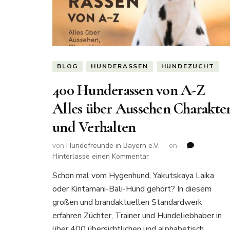
BLOG
HUNDERASSEN
HUNDEZUCHT
400 Hunderassen von A-Z
Alles über Aussehen Charakte
und Verhalten
von
Hundefreunde in Bayern e.V.
on
zu
Hinterlasse einen Kommentar
400
Schon mal vom Hygenhund, Yakutskaya Laika
Hunderassen
oder Kintamani-Bali-Hund gehört? In diesem
von
A-
großen und brandaktuellen Standardwerk
Z
erfahren Züchter, Trainer und Hundeliebhaber in
Alles
über 400 übersichtlichen und alphabetisch