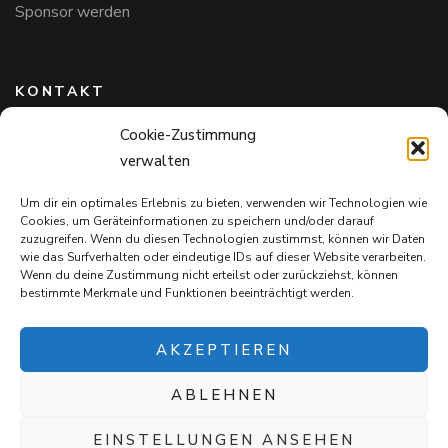
Sponsor werden
KONTAKT
Cookie-Zustimmung
Hundefreunde in Bayern e.V.
verwalten
Markus Willi Ebert
Märzgasse 2
Um dir ein optimales Erlebnis zu bieten, verwenden wir Technologien wie
97711 Maßbach
Cookies, um Geräteinformationen zu speichern und/oder darauf
+49 172 85 64 937
zuzugreifen. Wenn du diesen Technologien zustimmst, können wir Daten
wie das Surfverhalten oder eindeutige IDs auf dieser Website verarbeiten.
Hundefreundeinbayern@web.de
Wenn du deine Zustimmung nicht erteilst oder zurückziehst, können
bestimmte Merkmale und Funktionen beeinträchtigt werden.
AKZEPTIEREN
ABLEHNEN
Mit jedem Einkauf auf
Snack4Dogs.de
unterstützt ihr die
Hundefreunde in Bayern e.V. – und verwöhnt eure Fellnasen!
EINSTELLUNGEN ANSEHEN