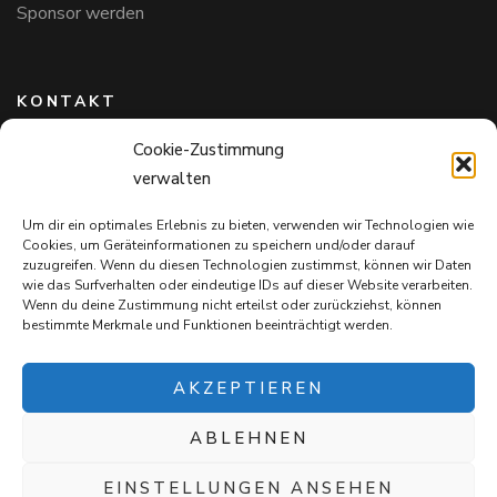
Sponsor werden
KONTAKT
Cookie-Zustimmung
Hundefreunde in Bayern e.V.
verwalten
Markus Willi Ebert
Märzgasse 2
Um dir ein optimales Erlebnis zu bieten, verwenden wir Technologien wie
97711 Maßbach
Cookies, um Geräteinformationen zu speichern und/oder darauf
+49 172 85 64 937
zuzugreifen. Wenn du diesen Technologien zustimmst, können wir Daten
wie das Surfverhalten oder eindeutige IDs auf dieser Website verarbeiten.
Hundefreundeinbayern@web.de
Wenn du deine Zustimmung nicht erteilst oder zurückziehst, können
bestimmte Merkmale und Funktionen beeinträchtigt werden.
AKZEPTIEREN
ABLEHNEN
Mit jedem Einkauf auf
Snack4Dogs.de
unterstützt ihr die
Hundefreunde in Bayern e.V. – und verwöhnt eure Fellnasen!
EINSTELLUNGEN ANSEHEN