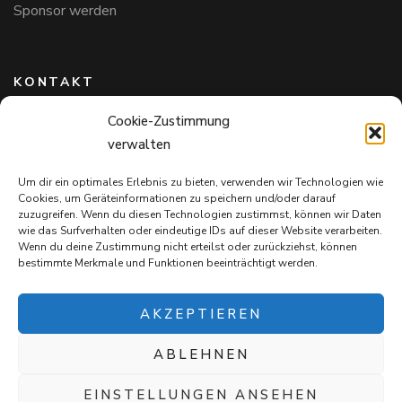
Sponsor werden
KONTAKT
Cookie-Zustimmung
Hundefreunde in Bayern e.V.
verwalten
Markus Willi Ebert
Märzgasse 2
Um dir ein optimales Erlebnis zu bieten, verwenden wir Technologien wie
97711 Maßbach
Cookies, um Geräteinformationen zu speichern und/oder darauf
+49 172 85 64 937
zuzugreifen. Wenn du diesen Technologien zustimmst, können wir Daten
wie das Surfverhalten oder eindeutige IDs auf dieser Website verarbeiten.
Hundefreundeinbayern@web.de
Wenn du deine Zustimmung nicht erteilst oder zurückziehst, können
bestimmte Merkmale und Funktionen beeinträchtigt werden.
AKZEPTIEREN
ABLEHNEN
Mit jedem Einkauf auf
Snack4Dogs.de
unterstützt ihr die
Hundefreunde in Bayern e.V. – und verwöhnt eure Fellnasen!
EINSTELLUNGEN ANSEHEN