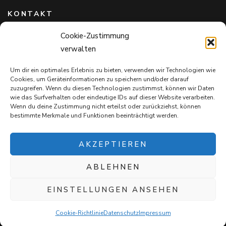
KONTAKT
Cookie-Zustimmung
Hundefreunde in Bayern e.V.
verwalten
Markus Willi Ebert
Märzgasse 2
Um dir ein optimales Erlebnis zu bieten, verwenden wir Technologien wie
97711 Maßbach
Cookies, um Geräteinformationen zu speichern und/oder darauf
+49 172 85 64 937
zuzugreifen. Wenn du diesen Technologien zustimmst, können wir Daten
wie das Surfverhalten oder eindeutige IDs auf dieser Website verarbeiten.
Hundefreundeinbayern@web.de
Wenn du deine Zustimmung nicht erteilst oder zurückziehst, können
bestimmte Merkmale und Funktionen beeinträchtigt werden.
AKZEPTIEREN
ABLEHNEN
Mit jedem Einkauf auf
Snack4Dogs.de
unterstützt ihr die
Hundefreunde in Bayern e.V. – und verwöhnt eure Fellnasen!
EINSTELLUNGEN ANSEHEN
Blossom Chic | Entwickelt von
Blossom Themes
. Präsentiert von
WordPress
.
Datenschutz
Cookie-Richtlinie
Datenschutz
Impressum