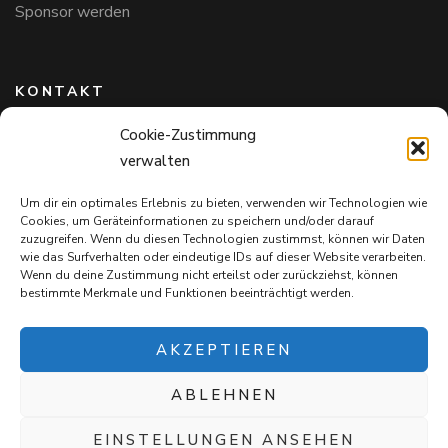
Sponsor werden
KONTAKT
Cookie-Zustimmung
Hundefreunde in Bayern e.V.
verwalten
Markus Willi Ebert
Märzgasse 2
Um dir ein optimales Erlebnis zu bieten, verwenden wir Technologien wie
97711 Maßbach
Cookies, um Geräteinformationen zu speichern und/oder darauf
+49 172 85 64 937
zuzugreifen. Wenn du diesen Technologien zustimmst, können wir Daten
wie das Surfverhalten oder eindeutige IDs auf dieser Website verarbeiten.
Hundefreundeinbayern@web.de
Wenn du deine Zustimmung nicht erteilst oder zurückziehst, können
bestimmte Merkmale und Funktionen beeinträchtigt werden.
AKZEPTIEREN
ABLEHNEN
Mit jedem Einkauf auf
Snack4Dogs.de
unterstützt ihr die
Hundefreunde in Bayern e.V. – und verwöhnt eure Fellnasen!
EINSTELLUNGEN ANSEHEN