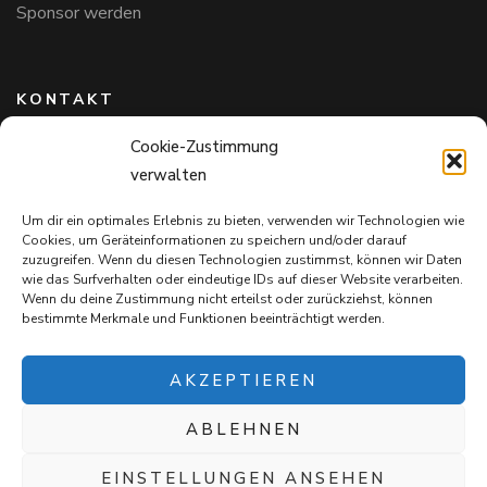
Sponsor werden
KONTAKT
Cookie-Zustimmung
Hundefreunde in Bayern e.V.
verwalten
Markus Willi Ebert
Märzgasse 2
Um dir ein optimales Erlebnis zu bieten, verwenden wir Technologien wie
97711 Maßbach
Cookies, um Geräteinformationen zu speichern und/oder darauf
+49 172 85 64 937
zuzugreifen. Wenn du diesen Technologien zustimmst, können wir Daten
wie das Surfverhalten oder eindeutige IDs auf dieser Website verarbeiten.
Hundefreundeinbayern@web.de
Wenn du deine Zustimmung nicht erteilst oder zurückziehst, können
bestimmte Merkmale und Funktionen beeinträchtigt werden.
AKZEPTIEREN
ABLEHNEN
Mit jedem Einkauf auf
Snack4Dogs.de
unterstützt ihr die
Hundefreunde in Bayern e.V. – und verwöhnt eure Fellnasen!
EINSTELLUNGEN ANSEHEN