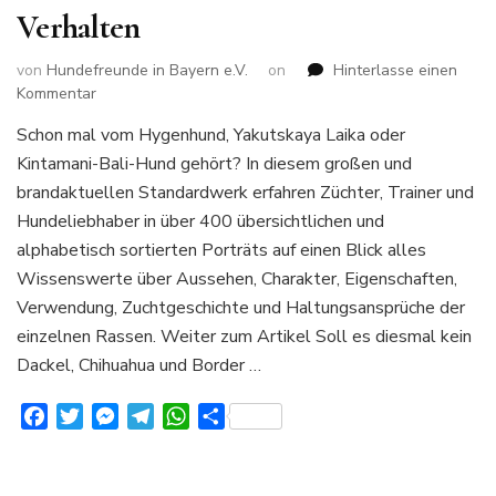
Verhalten
von
Hundefreunde in Bayern e.V.
on
Hinterlasse einen
zu
Kommentar
400
Schon mal vom Hygenhund, Yakutskaya Laika oder
Hunderassen
Kintamani-Bali-Hund gehört? In diesem großen und
von
A-
brandaktuellen Standardwerk erfahren Züchter, Trainer und
Z
Hundeliebhaber in über 400 übersichtlichen und
Alles
alphabetisch sortierten Porträts auf einen Blick alles
über
Wissenswerte über Aussehen, Charakter, Eigenschaften,
Aussehen
Charakter
Verwendung, Zuchtgeschichte und Haltungsansprüche der
und
einzelnen Rassen. Weiter zum Artikel Soll es diesmal kein
Verhalten
Dackel, Chihuahua und Border …
Facebook
Twitter
Messenger
Telegram
WhatsApp
Teilen