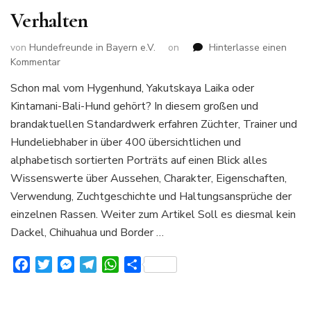
Verhalten
von
Hundefreunde in Bayern e.V.
on
Hinterlasse einen
zu
Kommentar
400
Schon mal vom Hygenhund, Yakutskaya Laika oder
Hunderassen
Kintamani-Bali-Hund gehört? In diesem großen und
von
A-
brandaktuellen Standardwerk erfahren Züchter, Trainer und
Z
Hundeliebhaber in über 400 übersichtlichen und
Alles
alphabetisch sortierten Porträts auf einen Blick alles
über
Wissenswerte über Aussehen, Charakter, Eigenschaften,
Aussehen
Charakter
Verwendung, Zuchtgeschichte und Haltungsansprüche der
und
einzelnen Rassen. Weiter zum Artikel Soll es diesmal kein
Verhalten
Dackel, Chihuahua und Border …
Facebook
Twitter
Messenger
Telegram
WhatsApp
Teilen