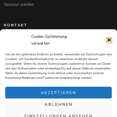
Sponsor werden
KONTAKT
Cookie-Zustimmung
Hundefreunde in Bayern e.V.
verwalten
Markus Willi Ebert
Märzgasse 2
Um dir ein optimales Erlebnis zu bieten, verwenden wir Technologien wie
97711 Maßbach
Cookies, um Geräteinformationen zu speichern und/oder darauf
+49 172 85 64 937
zuzugreifen. Wenn du diesen Technologien zustimmst, können wir Daten
wie das Surfverhalten oder eindeutige IDs auf dieser Website verarbeiten.
Hundefreundeinbayern@web.de
Wenn du deine Zustimmung nicht erteilst oder zurückziehst, können
bestimmte Merkmale und Funktionen beeinträchtigt werden.
AKZEPTIEREN
ABLEHNEN
Mit jedem Einkauf auf
Snack4Dogs.de
unterstützt ihr die
Hundefreunde in Bayern e.V. – und verwöhnt eure Fellnasen!
EINSTELLUNGEN ANSEHEN