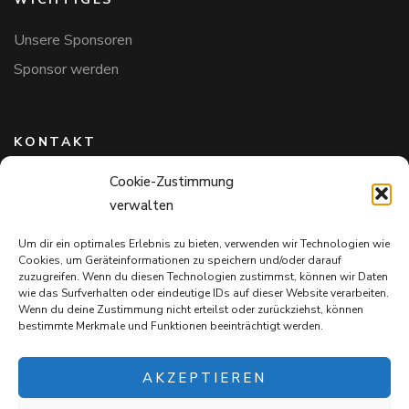
Unsere Sponsoren
Sponsor werden
KONTAKT
Cookie-Zustimmung
Hundefreunde in Bayern e.V.
verwalten
Markus Willi Ebert
Märzgasse 2
Um dir ein optimales Erlebnis zu bieten, verwenden wir Technologien wie
97711 Maßbach
Cookies, um Geräteinformationen zu speichern und/oder darauf
+49 172 85 64 937
zuzugreifen. Wenn du diesen Technologien zustimmst, können wir Daten
wie das Surfverhalten oder eindeutige IDs auf dieser Website verarbeiten.
Hundefreundeinbayern@web.de
Wenn du deine Zustimmung nicht erteilst oder zurückziehst, können
bestimmte Merkmale und Funktionen beeinträchtigt werden.
AKZEPTIEREN