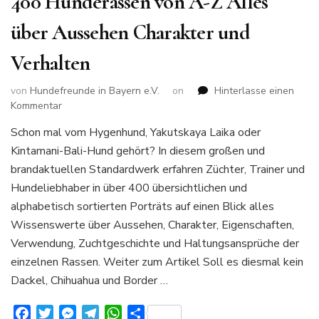
400 Hunderassen von A-Z Alles
über Aussehen Charakter und
Verhalten
von
Hundefreunde in Bayern e.V.
on
Hinterlasse einen
zu
Kommentar
400
Schon mal vom Hygenhund, Yakutskaya Laika oder
Hunderassen
Kintamani-Bali-Hund gehört? In diesem großen und
von
A-
brandaktuellen Standardwerk erfahren Züchter, Trainer und
Z
Hundeliebhaber in über 400 übersichtlichen und
Alles
alphabetisch sortierten Porträts auf einen Blick alles
über
Wissenswerte über Aussehen, Charakter, Eigenschaften,
Aussehen
Charakter
Verwendung, Zuchtgeschichte und Haltungsansprüche der
und
einzelnen Rassen. Weiter zum Artikel Soll es diesmal kein
Verhalten
Dackel, Chihuahua und Border …
Facebook
Twitter
Messenger
Telegram
WhatsApp
Teilen