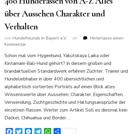
400 Hunderassen von A-Z Alles
über Aussehen Charakter und
Verhalten
von
Hundefreunde in Bayern e.V.
on
Hinterlasse einen
zu
Kommentar
400
Schon mal vom Hygenhund, Yakutskaya Laika oder
Hunderassen
Kintamani-Bali-Hund gehört? In diesem großen und
von
A-
brandaktuellen Standardwerk erfahren Züchter, Trainer und
Z
Hundeliebhaber in über 400 übersichtlichen und
Alles
alphabetisch sortierten Porträts auf einen Blick alles
über
Wissenswerte über Aussehen, Charakter, Eigenschaften,
Aussehen
Charakter
Verwendung, Zuchtgeschichte und Haltungsansprüche der
und
einzelnen Rassen. Weiter zum Artikel Soll es diesmal kein
Verhalten
Dackel, Chihuahua und Border …
Facebook
Twitter
Messenger
Telegram
WhatsApp
Teilen