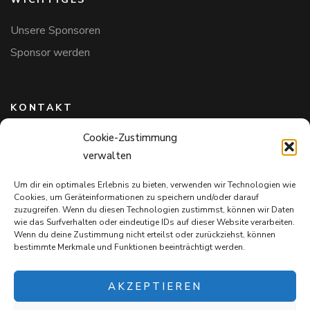
Unsere Sponsoren
Sponsor werden
KONTAKT
Cookie-Zustimmung
Hundefreunde in Bayern e.V.
verwalten
Markus Willi Ebert
Märzgasse 2
Um dir ein optimales Erlebnis zu bieten, verwenden wir Technologien wie
97711 Maßbach
Cookies, um Geräteinformationen zu speichern und/oder darauf
+49 172 85 64 937
zuzugreifen. Wenn du diesen Technologien zustimmst, können wir Daten
wie das Surfverhalten oder eindeutige IDs auf dieser Website verarbeiten.
Hundefreundeinbayern@web.de
Wenn du deine Zustimmung nicht erteilst oder zurückziehst, können
bestimmte Merkmale und Funktionen beeinträchtigt werden.
AKZEPTIEREN