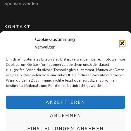
Sponsor werden
KONTAKT
Cookie-Zustimmung
Hundefreunde in Bayern e.V.
verwalten
Markus Willi Ebert
Märzgasse 2
Um dir ein optimales Erlebnis zu bieten, verwenden wir Technologien wie
97711 Maßbach
Cookies, um Geräteinformationen zu speichern und/oder darauf
+49 172 85 64 937
zuzugreifen. Wenn du diesen Technologien zustimmst, können wir Daten
wie das Surfverhalten oder eindeutige IDs auf dieser Website verarbeiten.
Hundefreundeinbayern@web.de
Wenn du deine Zustimmung nicht erteilst oder zurückziehst, können
bestimmte Merkmale und Funktionen beeinträchtigt werden.
AKZEPTIEREN
ABLEHNEN
Mit jedem Einkauf auf
Snack4Dogs.de
unterstützt ihr die
Hundefreunde in Bayern e.V. – und verwöhnt eure Fellnasen!
EINSTELLUNGEN ANSEHEN