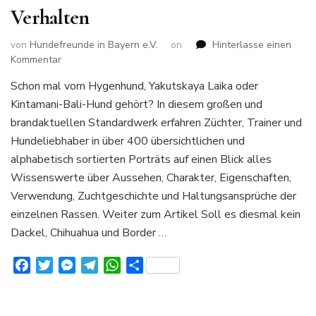
Verhalten
von
Hundefreunde in Bayern e.V.
on
Hinterlasse einen
zu
Kommentar
400
Schon mal vom Hygenhund, Yakutskaya Laika oder
Hunderassen
Kintamani-Bali-Hund gehört? In diesem großen und
von
A-
brandaktuellen Standardwerk erfahren Züchter, Trainer und
Z
Hundeliebhaber in über 400 übersichtlichen und
Alles
alphabetisch sortierten Porträts auf einen Blick alles
über
Wissenswerte über Aussehen, Charakter, Eigenschaften,
Aussehen
Charakter
Verwendung, Zuchtgeschichte und Haltungsansprüche der
und
einzelnen Rassen. Weiter zum Artikel Soll es diesmal kein
Verhalten
Dackel, Chihuahua und Border …
Facebook
Twitter
Messenger
Telegram
WhatsApp
Teilen