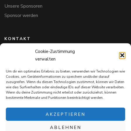
Unsere Sponsoren
Sponsor werden
KONTAKT
Cookie-Zustimmung
Hundefreunde in Bayern e.V.
verwalten
Markus Willi Ebert
Märzgasse 2
Um dir ein optimales Erlebnis zu bieten, verwenden wir Technologien wie
97711 Maßbach
Cookies, um Geräteinformationen zu speichern und/oder darauf
+49 172 85 64 937
zuzugreifen. Wenn du diesen Technologien zustimmst, können wir Daten
wie das Surfverhalten oder eindeutige IDs auf dieser Website verarbeiten.
Hundefreundeinbayern@web.de
Wenn du deine Zustimmung nicht erteilst oder zurückziehst, können
bestimmte Merkmale und Funktionen beeinträchtigt werden.
AKZEPTIEREN
ABLEHNEN