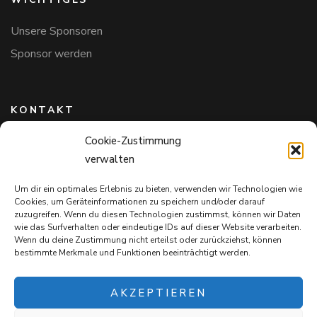
Unsere Sponsoren
Sponsor werden
KONTAKT
Cookie-Zustimmung
Hundefreunde in Bayern e.V.
verwalten
Markus Willi Ebert
Märzgasse 2
Um dir ein optimales Erlebnis zu bieten, verwenden wir Technologien wie
97711 Maßbach
Cookies, um Geräteinformationen zu speichern und/oder darauf
+49 172 85 64 937
zuzugreifen. Wenn du diesen Technologien zustimmst, können wir Daten
wie das Surfverhalten oder eindeutige IDs auf dieser Website verarbeiten.
Hundefreundeinbayern@web.de
Wenn du deine Zustimmung nicht erteilst oder zurückziehst, können
bestimmte Merkmale und Funktionen beeinträchtigt werden.
AKZEPTIEREN