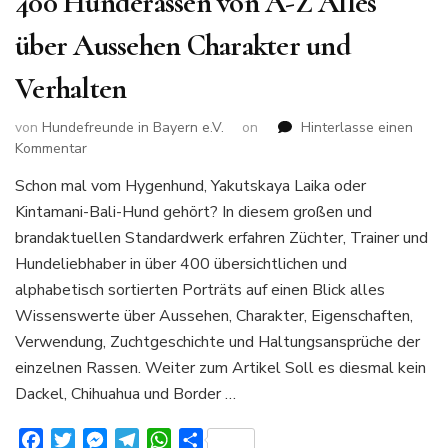
400 Hunderassen von A-Z Alles
über Aussehen Charakter und
Verhalten
von
Hundefreunde in Bayern e.V.
on
Hinterlasse einen
zu
Kommentar
400
Schon mal vom Hygenhund, Yakutskaya Laika oder
Hunderassen
Kintamani-Bali-Hund gehört? In diesem großen und
von
A-
brandaktuellen Standardwerk erfahren Züchter, Trainer und
Z
Hundeliebhaber in über 400 übersichtlichen und
Alles
alphabetisch sortierten Porträts auf einen Blick alles
über
Wissenswerte über Aussehen, Charakter, Eigenschaften,
Aussehen
Charakter
Verwendung, Zuchtgeschichte und Haltungsansprüche der
und
einzelnen Rassen. Weiter zum Artikel Soll es diesmal kein
Verhalten
Dackel, Chihuahua und Border …
Facebook
Twitter
Messenger
Telegram
WhatsApp
Teilen