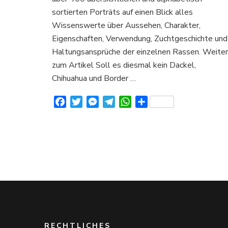
über
sortierten Porträts auf einen Blick alles
Aussehen
Charakter
Wissenswerte über Aussehen, Charakter,
und
Eigenschaften, Verwendung, Zuchtgeschichte und
Verhalten
Haltungsansprüche der einzelnen Rassen. Weiter
zum Artikel Soll es diesmal kein Dackel,
Chihuahua und Border …
Facebook
Twitter
Messenger
Telegram
WhatsApp
Teilen
RECHTLICHES