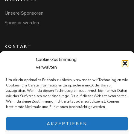
Unsere Sponsoren
Sponsor werden
KONTAKT
Cookie-Zustimmung
Hundefreunde in Bayern e.V.
verwalten
Markus Willi Ebert
Märzgasse 2
Um dir ein optimales Erlebnis zu bieten, verwenden wir Technologien wie
97711 Maßbach
Cookies, um Geräteinformationen zu speichern und/oder darauf
+49 172 85 64 937
zuzugreifen. Wenn du diesen Technologien zustimmst, können wir Daten
wie das Surfverhalten oder eindeutige IDs auf dieser Website verarbeiten.
Hundefreundeinbayern@web.de
Wenn du deine Zustimmung nicht erteilst oder zurückziehst, können
bestimmte Merkmale und Funktionen beeinträchtigt werden.
AKZEPTIEREN