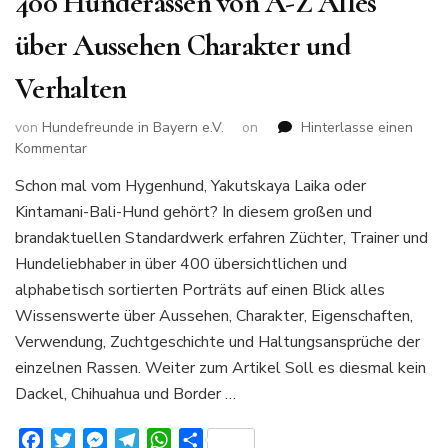
400 Hunderassen von A-Z Alles
über Aussehen Charakter und
Verhalten
von
Hundefreunde in Bayern e.V.
on
Hinterlasse einen
zu
Kommentar
400
Schon mal vom Hygenhund, Yakutskaya Laika oder
Hunderassen
Kintamani-Bali-Hund gehört? In diesem großen und
von
A-
brandaktuellen Standardwerk erfahren Züchter, Trainer und
Z
Hundeliebhaber in über 400 übersichtlichen und
Alles
alphabetisch sortierten Porträts auf einen Blick alles
über
Wissenswerte über Aussehen, Charakter, Eigenschaften,
Aussehen
Charakter
Verwendung, Zuchtgeschichte und Haltungsansprüche der
und
einzelnen Rassen. Weiter zum Artikel Soll es diesmal kein
Verhalten
Dackel, Chihuahua und Border …
Facebook
Twitter
Messenger
Telegram
WhatsApp
Teilen