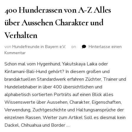
400 Hunderassen von A-Z Alles
über Aussehen Charakter und
Verhalten
von
Hundefreunde in Bayern e.V.
on
Hinterlasse einen
zu
Kommentar
400
Schon mal vom Hygenhund, Yakutskaya Laika oder
Hunderassen
Kintamani-Bali-Hund gehört? In diesem großen und
von
A-
brandaktuellen Standardwerk erfahren Züchter, Trainer und
Z
Hundeliebhaber in über 400 übersichtlichen und
Alles
alphabetisch sortierten Porträts auf einen Blick alles
über
Wissenswerte über Aussehen, Charakter, Eigenschaften,
Aussehen
Charakter
Verwendung, Zuchtgeschichte und Haltungsansprüche der
und
einzelnen Rassen. Weiter zum Artikel Soll es diesmal kein
Verhalten
Dackel, Chihuahua und Border …