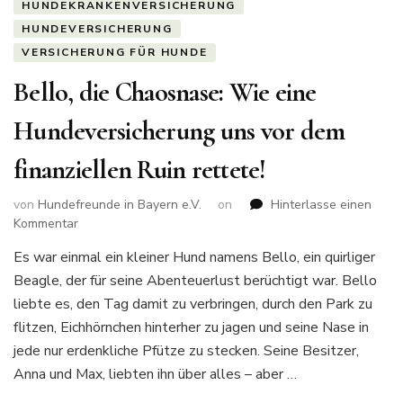
HUNDEKRANKENVERSICHERUNG
HUNDEVERSICHERUNG
VERSICHERUNG FÜR HUNDE
Bello, die Chaosnase: Wie eine
Hundeversicherung uns vor dem
finanziellen Ruin rettete!
von
Hundefreunde in Bayern e.V.
on
Hinterlasse einen
zu
Kommentar
Bello,
Es war einmal ein kleiner Hund namens Bello, ein quirliger
die
Beagle, der für seine Abenteuerlust berüchtigt war. Bello
Chaosnase:
Wie
liebte es, den Tag damit zu verbringen, durch den Park zu
eine
flitzen, Eichhörnchen hinterher zu jagen und seine Nase in
Hundeversicherung
jede nur erdenkliche Pfütze zu stecken. Seine Besitzer,
uns
Anna und Max, liebten ihn über alles – aber …
vor
dem