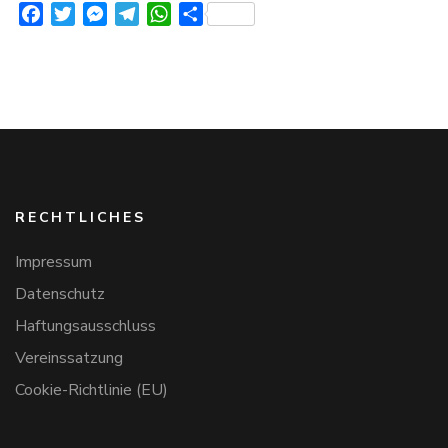
finanziellen
Facebook
Twitter
Messenger
Telegram
WhatsApp
Teilen
Ruin
rettete!
RECHTLICHES
Impressum
Datenschutz
Haftungsausschluss
Vereinssatzung
Cookie-Richtlinie (EU)