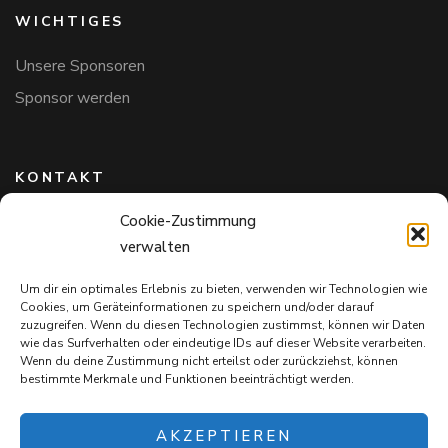
WICHTIGES
Unsere Sponsoren
Sponsor werden
KONTAKT
Cookie-Zustimmung
Hundefreunde in Bayern e.V.
verwalten
Markus Willi Ebert
Märzgasse 2
Um dir ein optimales Erlebnis zu bieten, verwenden wir Technologien wie
97711 Maßbach
Cookies, um Geräteinformationen zu speichern und/oder darauf
+49 172 85 64 937
zuzugreifen. Wenn du diesen Technologien zustimmst, können wir Daten
wie das Surfverhalten oder eindeutige IDs auf dieser Website verarbeiten.
Hundefreundeinbayern@web.de
Wenn du deine Zustimmung nicht erteilst oder zurückziehst, können
bestimmte Merkmale und Funktionen beeinträchtigt werden.
AKZEPTIEREN