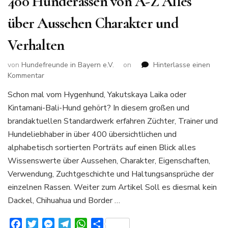
400 Hunderassen von A-Z Alles
über Aussehen Charakter und
Verhalten
von
Hundefreunde in Bayern e.V.
on
Hinterlasse einen
zu
Kommentar
400
Schon mal vom Hygenhund, Yakutskaya Laika oder
Hunderassen
Kintamani-Bali-Hund gehört? In diesem großen und
von
A-
brandaktuellen Standardwerk erfahren Züchter, Trainer und
Z
Hundeliebhaber in über 400 übersichtlichen und
Alles
alphabetisch sortierten Porträts auf einen Blick alles
über
Wissenswerte über Aussehen, Charakter, Eigenschaften,
Aussehen
Charakter
Verwendung, Zuchtgeschichte und Haltungsansprüche der
und
einzelnen Rassen. Weiter zum Artikel Soll es diesmal kein
Verhalten
Dackel, Chihuahua und Border …
Facebook
Twitter
Messenger
Telegram
WhatsApp
Teilen