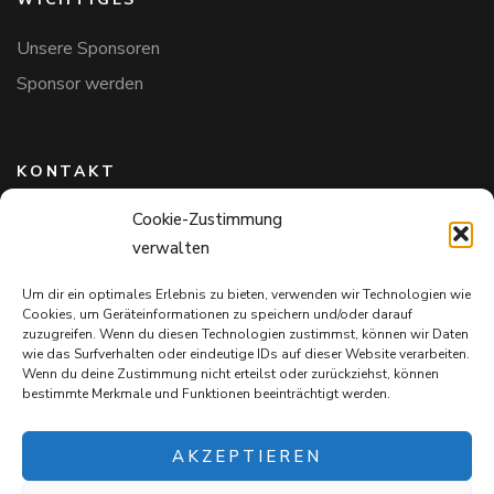
Unsere Sponsoren
Sponsor werden
KONTAKT
Cookie-Zustimmung
Hundefreunde in Bayern e.V.
verwalten
Markus Willi Ebert
Märzgasse 2
Um dir ein optimales Erlebnis zu bieten, verwenden wir Technologien wie
97711 Maßbach
Cookies, um Geräteinformationen zu speichern und/oder darauf
+49 172 85 64 937
zuzugreifen. Wenn du diesen Technologien zustimmst, können wir Daten
wie das Surfverhalten oder eindeutige IDs auf dieser Website verarbeiten.
Hundefreundeinbayern@web.de
Wenn du deine Zustimmung nicht erteilst oder zurückziehst, können
bestimmte Merkmale und Funktionen beeinträchtigt werden.
AKZEPTIEREN