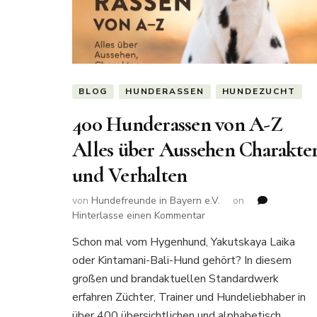
BLOG
HUNDERASSEN
HUNDEZUCHT
400 Hunderassen von A-Z
Alles über Aussehen Charakte
und Verhalten
von
Hundefreunde in Bayern e.V.
on
zu
Hinterlasse einen Kommentar
400
Schon mal vom Hygenhund, Yakutskaya Laika
Hunderassen
oder Kintamani-Bali-Hund gehört? In diesem
von
A-
großen und brandaktuellen Standardwerk
Z
erfahren Züchter, Trainer und Hundeliebhaber in
Alles
über 400 übersichtlichen und alphabetisch