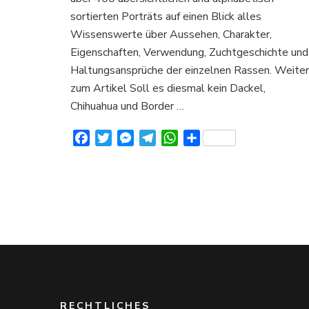
über
sortierten Porträts auf einen Blick alles
Aussehen
Charakter
Wissenswerte über Aussehen, Charakter,
und
Eigenschaften, Verwendung, Zuchtgeschichte und
Verhalten
Haltungsansprüche der einzelnen Rassen. Weiter
zum Artikel Soll es diesmal kein Dackel,
Chihuahua und Border …
Facebook
Twitter
Messenger
Telegram
WhatsApp
Teilen
RECHTLICHES