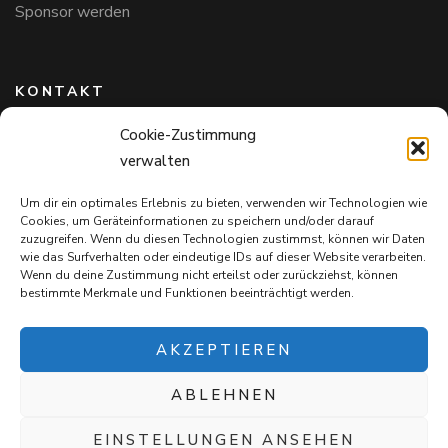
Sponsor werden
KONTAKT
Cookie-Zustimmung
Hundefreunde in Bayern e.V.
verwalten
Markus Willi Ebert
Märzgasse 2
Um dir ein optimales Erlebnis zu bieten, verwenden wir Technologien wie
97711 Maßbach
Cookies, um Geräteinformationen zu speichern und/oder darauf
+49 172 85 64 937
zuzugreifen. Wenn du diesen Technologien zustimmst, können wir Daten
wie das Surfverhalten oder eindeutige IDs auf dieser Website verarbeiten.
Hundefreundeinbayern@web.de
Wenn du deine Zustimmung nicht erteilst oder zurückziehst, können
bestimmte Merkmale und Funktionen beeinträchtigt werden.
AKZEPTIEREN
ABLEHNEN
Mit jedem Einkauf auf
Snack4Dogs.de
unterstützt ihr die
Hundefreunde in Bayern e.V. – und verwöhnt eure Fellnasen!
EINSTELLUNGEN ANSEHEN