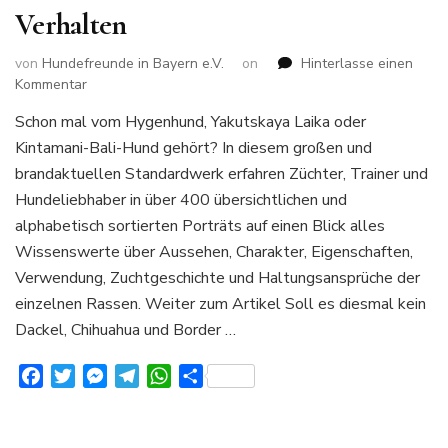
Verhalten
von
Hundefreunde in Bayern e.V.
on
Hinterlasse einen
zu
Kommentar
400
Schon mal vom Hygenhund, Yakutskaya Laika oder
Hunderassen
Kintamani-Bali-Hund gehört? In diesem großen und
von
A-
brandaktuellen Standardwerk erfahren Züchter, Trainer und
Z
Hundeliebhaber in über 400 übersichtlichen und
Alles
alphabetisch sortierten Porträts auf einen Blick alles
über
Wissenswerte über Aussehen, Charakter, Eigenschaften,
Aussehen
Charakter
Verwendung, Zuchtgeschichte und Haltungsansprüche der
und
einzelnen Rassen. Weiter zum Artikel Soll es diesmal kein
Verhalten
Dackel, Chihuahua und Border …
Facebook
Twitter
Messenger
Telegram
WhatsApp
Teilen