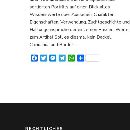
über
sortierten Porträts auf einen Blick alles
Aussehen
Charakter
Wissenswerte über Aussehen, Charakter,
und
Eigenschaften, Verwendung, Zuchtgeschichte und
Verhalten
Haltungsansprüche der einzelnen Rassen. Weiter
zum Artikel Soll es diesmal kein Dackel,
Chihuahua und Border …
Facebook
Twitter
Messenger
Telegram
WhatsApp
Teilen
RECHTLICHES