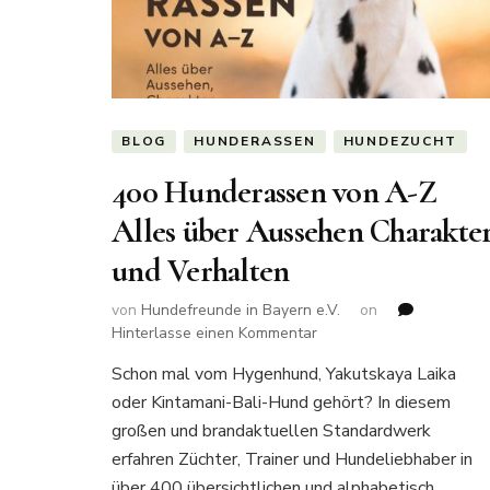
BLOG
HUNDERASSEN
HUNDEZUCHT
400 Hunderassen von A-Z
Alles über Aussehen Charakte
und Verhalten
von
Hundefreunde in Bayern e.V.
on
zu
Hinterlasse einen Kommentar
400
Schon mal vom Hygenhund, Yakutskaya Laika
Hunderassen
oder Kintamani-Bali-Hund gehört? In diesem
von
A-
großen und brandaktuellen Standardwerk
Z
erfahren Züchter, Trainer und Hundeliebhaber in
Alles
über 400 übersichtlichen und alphabetisch