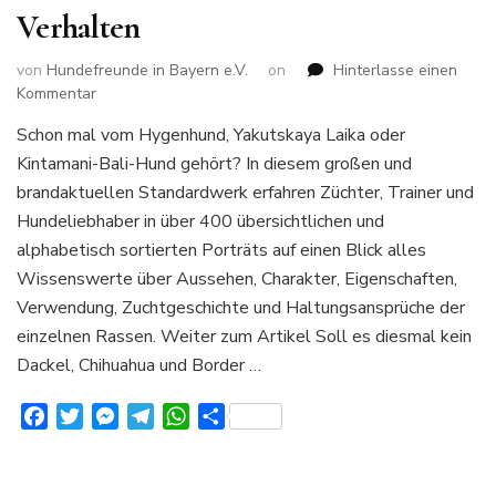
Verhalten
von
Hundefreunde in Bayern e.V.
on
Hinterlasse einen
zu
Kommentar
400
Schon mal vom Hygenhund, Yakutskaya Laika oder
Hunderassen
Kintamani-Bali-Hund gehört? In diesem großen und
von
A-
brandaktuellen Standardwerk erfahren Züchter, Trainer und
Z
Hundeliebhaber in über 400 übersichtlichen und
Alles
alphabetisch sortierten Porträts auf einen Blick alles
über
Wissenswerte über Aussehen, Charakter, Eigenschaften,
Aussehen
Charakter
Verwendung, Zuchtgeschichte und Haltungsansprüche der
und
einzelnen Rassen. Weiter zum Artikel Soll es diesmal kein
Verhalten
Dackel, Chihuahua und Border …
Facebook
Twitter
Messenger
Telegram
WhatsApp
Teilen