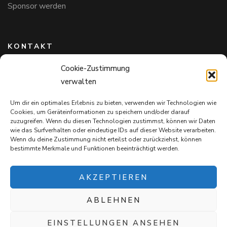
Sponsor werden
KONTAKT
Cookie-Zustimmung
Hundefreunde in Bayern e.V.
verwalten
Markus Willi Ebert
Märzgasse 2
Um dir ein optimales Erlebnis zu bieten, verwenden wir Technologien wie
97711 Maßbach
Cookies, um Geräteinformationen zu speichern und/oder darauf
+49 172 85 64 937
zuzugreifen. Wenn du diesen Technologien zustimmst, können wir Daten
wie das Surfverhalten oder eindeutige IDs auf dieser Website verarbeiten.
Hundefreundeinbayern@web.de
Wenn du deine Zustimmung nicht erteilst oder zurückziehst, können
bestimmte Merkmale und Funktionen beeinträchtigt werden.
AKZEPTIEREN
ABLEHNEN
Mit jedem Einkauf auf
Snack4Dogs.de
unterstützt ihr die
Hundefreunde in Bayern e.V. – und verwöhnt eure Fellnasen!
EINSTELLUNGEN ANSEHEN