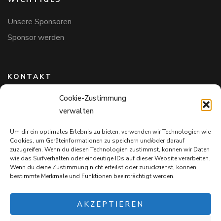
Unsere Sponsoren
Sponsor werden
KONTAKT
Cookie-Zustimmung
Hundefreunde in Bayern e.V.
verwalten
Markus Willi Ebert
Märzgasse 2
Um dir ein optimales Erlebnis zu bieten, verwenden wir Technologien wie
97711 Maßbach
Cookies, um Geräteinformationen zu speichern und/oder darauf
+49 172 85 64 937
zuzugreifen. Wenn du diesen Technologien zustimmst, können wir Daten
wie das Surfverhalten oder eindeutige IDs auf dieser Website verarbeiten.
Hundefreundeinbayern@web.de
Wenn du deine Zustimmung nicht erteilst oder zurückziehst, können
bestimmte Merkmale und Funktionen beeinträchtigt werden.
AKZEPTIEREN