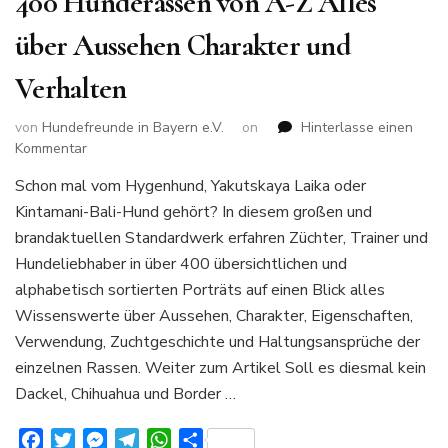
400 Hunderassen von A-Z Alles
über Aussehen Charakter und
Verhalten
von
Hundefreunde in Bayern e.V.
on
Hinterlasse einen
zu
Kommentar
400
Schon mal vom Hygenhund, Yakutskaya Laika oder
Hunderassen
Kintamani-Bali-Hund gehört? In diesem großen und
von
A-
brandaktuellen Standardwerk erfahren Züchter, Trainer und
Z
Hundeliebhaber in über 400 übersichtlichen und
Alles
alphabetisch sortierten Porträts auf einen Blick alles
über
Wissenswerte über Aussehen, Charakter, Eigenschaften,
Aussehen
Charakter
Verwendung, Zuchtgeschichte und Haltungsansprüche der
und
einzelnen Rassen. Weiter zum Artikel Soll es diesmal kein
Verhalten
Dackel, Chihuahua und Border …
Facebook
Twitter
Messenger
Telegram
WhatsApp
Teilen