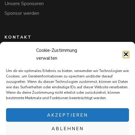
Unsere Sponsoren
Sponsor werden
KONTAKT
Cookie-Zustimmung
Hundefreunde in Bayern e.V.
verwalten
Markus Willi Ebert
Märzgasse 2
Um dir ein optimales Erlebnis zu bieten, verwenden wir Technologien wie
97711 Maßbach
Cookies, um Geräteinformationen zu speichern und/oder darauf
+49 172 85 64 937
zuzugreifen. Wenn du diesen Technologien zustimmst, können wir Daten
wie das Surfverhalten oder eindeutige IDs auf dieser Website verarbeiten.
Hundefreundeinbayern@web.de
Wenn du deine Zustimmung nicht erteilst oder zurückziehst, können
bestimmte Merkmale und Funktionen beeinträchtigt werden.
AKZEPTIEREN
ABLEHNEN
Mit jedem Einkauf auf
Snack4Dogs.de
unterstützt ihr die