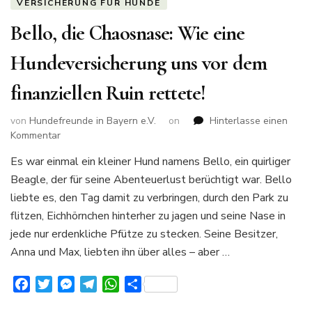
VERSICHERUNG FÜR HUNDE
Bello, die Chaosnase: Wie eine
Hundeversicherung uns vor dem
finanziellen Ruin rettete!
von
Hundefreunde in Bayern e.V.
on
Hinterlasse einen
zu
Kommentar
Bello,
Es war einmal ein kleiner Hund namens Bello, ein quirliger
die
Beagle, der für seine Abenteuerlust berüchtigt war. Bello
Chaosnase:
Wie
liebte es, den Tag damit zu verbringen, durch den Park zu
eine
flitzen, Eichhörnchen hinterher zu jagen und seine Nase in
Hundeversicherung
jede nur erdenkliche Pfütze zu stecken. Seine Besitzer,
uns
Anna und Max, liebten ihn über alles – aber …
vor
dem
finanziellen
Facebook
Twitter
Messenger
Telegram
WhatsApp
Teilen
Ruin
rettete!