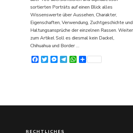
über
sortierten Porträts auf einen Blick alles
Aussehen
Charakter
Wissenswerte über Aussehen, Charakter,
und
Eigenschaften, Verwendung, Zuchtgeschichte und
Verhalten
Haltungsansprüche der einzelnen Rassen. Weiter
zum Artikel Soll es diesmal kein Dackel,
Chihuahua und Border …
Facebook
Twitter
Messenger
Telegram
WhatsApp
Teilen
RECHTLICHES