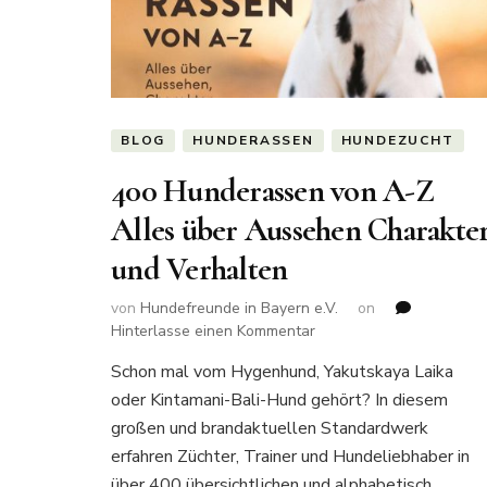
BLOG
HUNDERASSEN
HUNDEZUCHT
400 Hunderassen von A-Z
Alles über Aussehen Charakte
und Verhalten
von
Hundefreunde in Bayern e.V.
on
zu
Hinterlasse einen Kommentar
400
Schon mal vom Hygenhund, Yakutskaya Laika
Hunderassen
oder Kintamani-Bali-Hund gehört? In diesem
von
A-
großen und brandaktuellen Standardwerk
Z
erfahren Züchter, Trainer und Hundeliebhaber in
Alles
über 400 übersichtlichen und alphabetisch