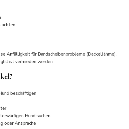
n
n achten
se Anfälligkeit für Bandscheibenprobleme (Dackellähme).
glichst vermieden werden.
kel?
 Hund beschäftigen
iter
unterwürfigen Hund suchen
ng oder Ansprache