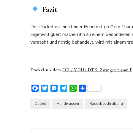
Fazit
Der Dackel ist ein kleiner Hund mit großem Charak
Eigenwilligkeit machen ihn zu einem besonderen 
versteht und richtig behandelt, wird mit einem tr
Dackel aus dem
FCI / VDH/ DTK Zwinger “ vom Eg
Facebook
Twitter
Messenger
Telegram
WhatsApp
Teilen
Dackel
Hunderassen
Rassebeschreibung