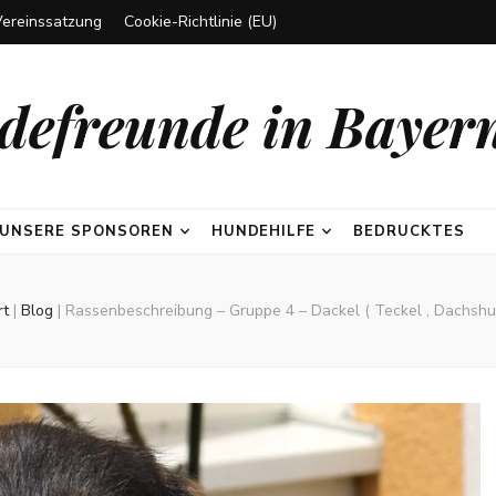
Vereinssatzung
Cookie-Richtlinie (EU)
efreunde in Bayern
UNSERE SPONSOREN
HUNDEHILFE
BEDRUCKTES
rt
|
Blog
|
Rassenbeschreibung – Gruppe 4 – Dackel ( Teckel , Dachshu