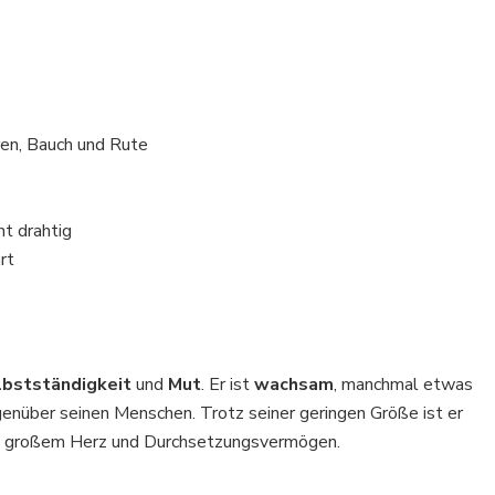
hren, Bauch und Rute
ht drahtig
rt
elbstständigkeit
und
Mut
. Er ist
wachsam
, manchmal etwas
enüber seinen Menschen. Trotz seiner geringen Größe ist er
t großem Herz und Durchsetzungsvermögen.