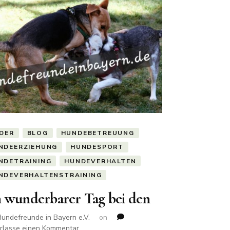
LDER
BLOG
HUNDEBETREUUNG
NDEERZIEHUNG
HUNDESPORT
NDETRAINING
HUNDEVERHALTEN
NDEVERHALTENSTRAINING
n wunderbarer Tag bei den
undefreunde in Bayern e.V.
on
zu
erlasse einen Kommentar