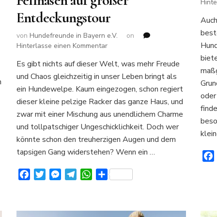
Fellnasen auf großer
Hint
Entdeckungstour
Auch
best
von
Hundefreunde in Bayern e.V.
on
Hund
zu
Hinterlasse einen Kommentar
Hundewelpen
biet
Es gibt nichts auf dieser Welt, was mehr Freude
–
maßg
und Chaos gleichzeitig in unser Leben bringt als
Kleine
h
Grun
Fellnasen
ein Hundewelpe. Kaum eingezogen, schon regiert
oder
auf
dieser kleine pelzige Racker das ganze Haus, und
großer
find
zwar mit einer Mischung aus unendlichem Charme
Entdeckungstour
beso
und tollpatschiger Ungeschicklichkeit. Doch wer
klei
könnte schon den treuherzigen Augen und dem
tapsigen Gang widerstehen? Wenn ein …
Facebook
Twitter
Messenger
Telegram
WhatsApp
Teilen