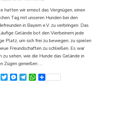
Ein
e hatten wir erneut das Vergnügen, einen
wunderbarer
lichen Tag mit unseren Hunden bei den
Tag
bei
efreunden in Bayern e.V. zu verbringen. Das
den
läufige Gelände bot den Vierbeinern jede
e Platz, um sich frei zu bewegen, zu spielen
neue Freundschaften zu schließen. Es war
n zu sehen, wie die Hunde das Gelände in
en Zügen genießen …
Facebook
Twitter
Messenger
Telegram
WhatsApp
Teilen