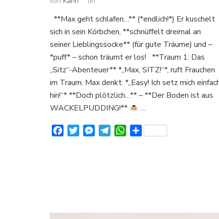
von
Karin
on
**Max geht schlafen…** (*endlich!*) Er kuschelt
sich in sein Körbchen, **schnüffelt dreimal an
seiner Lieblingssocke** (für gute Träume) und –
*puff* – schon träumt er los! **Traum 1: Das
„Sitz“-Abenteuer** *„Max, SITZ!“*, ruft Frauchen
im Traum. Max denkt: *„Easy! Ich setz mich einfac
hin!“* **Doch plötzlich…** – **Der Boden ist aus
WACKELPUDDING!**
…
Facebook
Twitter
Messenger
Telegram
WhatsApp
Teilen