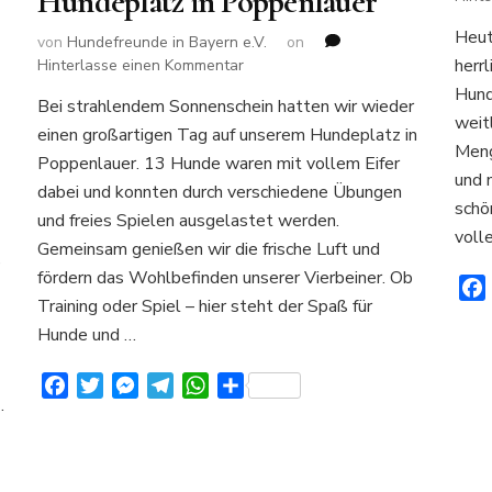
Hundeplatz in Poppenlauer
Heut
von
Hundefreunde in Bayern e.V.
on
herr
zu
Hinterlasse einen Kommentar
Ein
Hund
Bei strahlendem Sonnenschein hatten wir wieder
schöner
weit
einen großartigen Tag auf unserem Hundeplatz in
Tag
Meng
auf
Poppenlauer. 13 Hunde waren mit vollem Eifer
und 
unserem
dabei und konnten durch verschiedene Übungen
Hundeplatz
schö
und freies Spielen ausgelastet werden.
in
voll
Gemeinsam genießen wir die frische Luft und
Poppenlauer
e
fördern das Wohlbefinden unserer Vierbeiner. Ob
Training oder Spiel – hier steht der Spaß für
Hunde und …
Facebook
Twitter
Messenger
Telegram
WhatsApp
Teilen
…