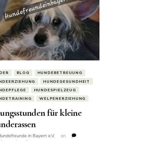
LDER
BLOG
HUNDEBETREUUNG
NDEERZIEHUNG
HUNDEGESUNDHEIT
NDEPFLEGE
HUNDESPIELZEUG
NDETRAINING
WELPENERZIEHUNG
ungsstunden für kleine
nderassen
undefreunde in Bayern e.V.
on