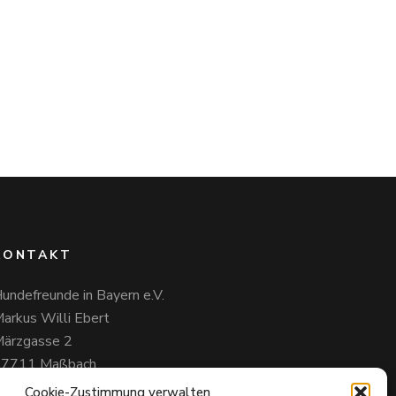
KONTAKT
undefreunde in Bayern e.V.
arkus Willi Ebert
ärzgasse 2
97711 Maßbach
49 172 85 64 937
Cookie-Zustimmung verwalten