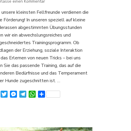
zu
erlasse einen Kommentar
Übungsstunden
 unsere kleinsten Fellfreunde verdienen die
für
e Förderung! In unseren speziell auf kleine
kleine
Hunderassen
erassen abgestimmten Übungsstunden
en wir ein abwechslungsreiches und
eschneidertes Trainingsprogramm. Ob
dlagen der Erziehung, soziale Interaktion
 das Erlernen von neuen Tricks – bei uns
en Sie das passende Training, das auf die
nderen Bedürfnisse und das Temperament
ner Hunde zugeschnitten ist. …
Facebook
Twitter
Messenger
Telegram
WhatsApp
Teilen