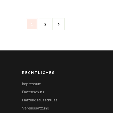
Seitennummerierung
Seite
Seite
1
2
der
Beiträge
RECHTLICHES
Impressum
Datenschutz
Haftungsausschluss
Vereinssatzung