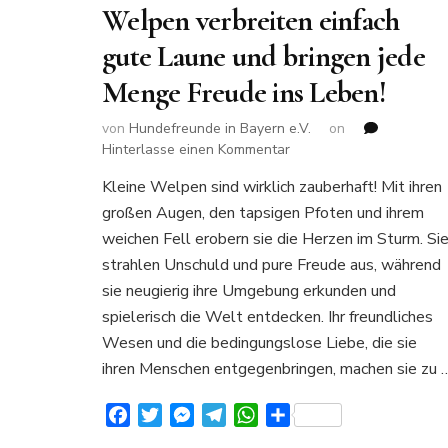
Welpen verbreiten einfach
gute Laune und bringen jede
Menge Freude ins Leben!
von
Hundefreunde in Bayern e.V.
on
zu
Hinterlasse einen Kommentar
Welpen
Kleine Welpen sind wirklich zauberhaft! Mit ihren
verbreiten
großen Augen, den tapsigen Pfoten und ihrem
einfach
gute
weichen Fell erobern sie die Herzen im Sturm. Si
Laune
strahlen Unschuld und pure Freude aus, während
und
sie neugierig ihre Umgebung erkunden und
bringen
spielerisch die Welt entdecken. Ihr freundliches
jede
Menge
Wesen und die bedingungslose Liebe, die sie
Freude
ihren Menschen entgegenbringen, machen sie zu 
ins
Leben!
Facebook
Twitter
Messenger
Telegram
WhatsApp
Teilen