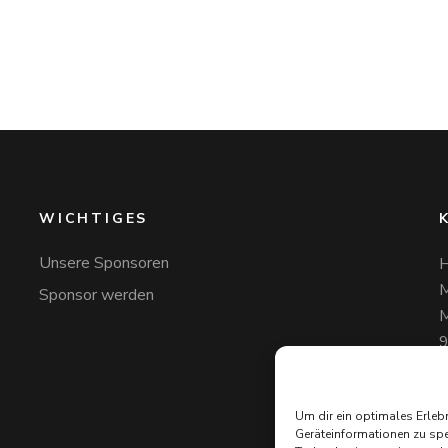
WICHTIGES
Unsere Sponsoren
H
M
Sponsor werden
M
+
H
Um dir ein optimales Erleb
Geräteinformationen zu spe