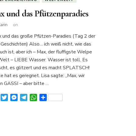
x und das Pfützenparadies
arin
on
und das große Pfützen-Paradies (Tag 2 der
Geschichten) Also… ich weiß nicht, wie das
uch ist, aber ich – Max, der fluffigste Welpe
Welt – LIEBE Wasser. Wasser ist toll. Es
scht, es glitzert und es macht SPLATSCH!
e hat es geregnet. Lisa sagte: „Max, wir
n GASSI – aber bitte …
Facebook
Twitter
Messenger
Telegram
WhatsApp
Teilen