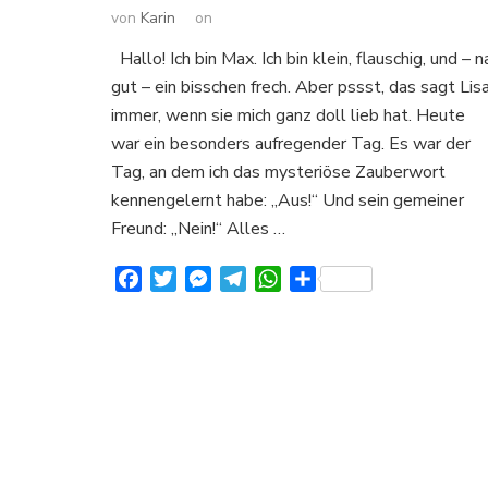
von
Karin
on
Hallo! Ich bin Max. Ich bin klein, flauschig, und – n
gut – ein bisschen frech. Aber pssst, das sagt Lis
immer, wenn sie mich ganz doll lieb hat. Heute
war ein besonders aufregender Tag. Es war der
Tag, an dem ich das mysteriöse Zauberwort
kennengelernt habe: „Aus!“ Und sein gemeiner
Freund: „Nein!“ Alles …
Facebook
Twitter
Messenger
Telegram
WhatsApp
Teilen