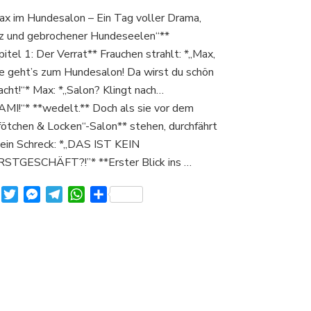
ax im Hundesalon – Ein Tag voller Drama,
z und gebrochener Hundeseelen“**
pitel 1: Der Verrat** Frauchen strahlt: *„Max,
e geht’s zum Hundesalon! Da wirst du schön
cht!“* Max: *„Salon? Klingt nach…
MI!“* **wedelt.** Doch als sie vor dem
fötchen & Locken“-Salon** stehen, durchfährt
ein Schreck: *„DAS IST KEIN
TGESCHÄFT?!”* **Erster Blick ins …
Facebook
Twitter
Messenger
Telegram
WhatsApp
Teilen