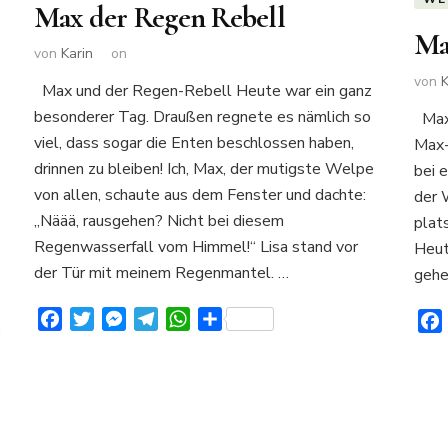
Max der Regen Rebell
Ma
von
Karin
on
von
K
Max und der Regen-Rebell Heute war ein ganz
besonderer Tag. Draußen regnete es nämlich so
Max 
viel, dass sogar die Enten beschlossen haben,
Max-
drinnen zu bleiben! Ich, Max, der mutigste Welpe
bei e
von allen, schaute aus dem Fenster und dachte:
der 
„Näää, rausgehen? Nicht bei diesem
plat
Regenwasserfall vom Himmel!“ Lisa stand vor
Heut
der Tür mit meinem Regenmantel. …
gehe
Facebook
Twitter
Messenger
Telegram
WhatsApp
Teilen
,