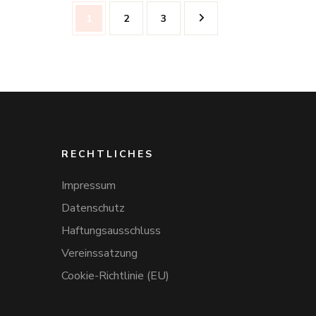
Seitennummerierung
Seite
Seite
Seite
1
2
3
der
Beiträge
RECHTLICHES
Impressum
Datenschutz
Haftungsausschluss
Vereinssatzung
Cookie-Richtlinie (EU)