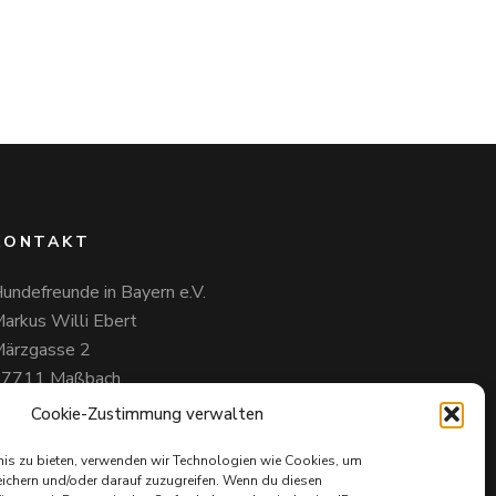
KONTAKT
undefreunde in Bayern e.V.
arkus Willi Ebert
ärzgasse 2
97711 Maßbach
49 172 85 64 937
Cookie-Zustimmung verwalten
undefreundeinbayern@web.de
nis zu bieten, verwenden wir Technologien wie Cookies, um
ichern und/oder darauf zuzugreifen. Wenn du diesen