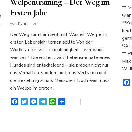
Welpentraining – Der Weg im
**„M
Ersten Jahr
Glan
a
**Ka
a
von
Karin
on
heut
Der Weg zum Familienhund: Was ein Welpe im
gema
ersten Lebensjahr lernen sollte Von der
SALA
Wurfkiste bis zur Leinenführigkeit – wer wann
**„P
was lernt Die ersten zwölf Lebensmonate eines
Max 
Hundes sind entscheidend – sie prägen nicht nur
WURS
das Verhalten, sondern auch das Vertrauen und
die Beziehung zu uns Menschen. Doch was muss
ein Welpe im ersten …
Facebook
Twitter
Messenger
Telegram
WhatsApp
Teilen