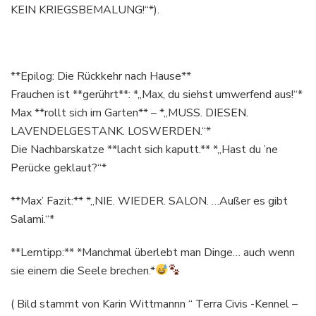
KEIN KRIEGSBEMALUNG!“*).
**Epilog: Die Rückkehr nach Hause**
Frauchen ist **gerührt**: *„Max, du siehst umwerfend aus!“*
Max **rollt sich im Garten** – *„MUSS. DIESEN.
LAVENDELGESTANK. LOSWERDEN.“*
Die Nachbarskatze **lacht sich kaputt.** *„Hast du ’ne
Perücke geklaut?“*
**Max’ Fazit:** *„NIE. WIEDER. SALON. …Außer es gibt
Salami.“*
**Lerntipp:** *Manchmal überlebt man Dinge… auch wenn
sie einem die Seele brechen.*
( Bild stammt von Karin Wittmannn “ Terra Civis -Kennel –