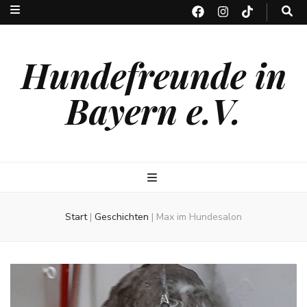
Hundefreunde in
Bayern e.V.
Start
|
Geschichten
|
Max im Hundesalon