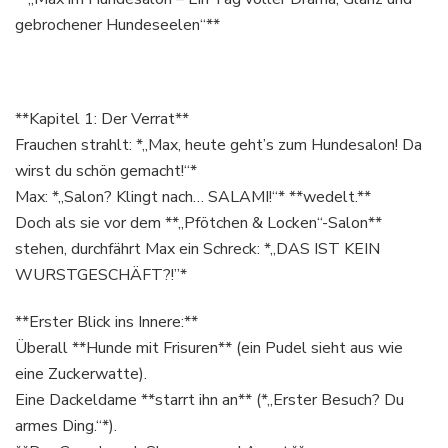
gebrochener Hundeseelen“**
**Kapitel 1: Der Verrat**
Frauchen strahlt: *„Max, heute geht’s zum Hundesalon! Da
wirst du schön gemacht!“*
Max: *„Salon? Klingt nach… SALAMI!“* **wedelt.**
Doch als sie vor dem **„Pfötchen & Locken“-Salon**
stehen, durchfährt Max ein Schreck: *„DAS IST KEIN
WURSTGESCHÄFT?!”*
**Erster Blick ins Innere:**
Überall **Hunde mit Frisuren** (ein Pudel sieht aus wie
eine Zuckerwatte).
Eine Dackeldame **starrt ihn an** (*„Erster Besuch? Du
armes Ding.“*).