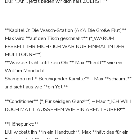
Lilli: *„Äh… jetzt baden wir dich halt ZUERST.“*
**Kapitel 3: Die Wasch-Station (AKA Die Große Flut)**
Max wird **auf den Tisch geschnallt** (*„WARUM
FESSELT IHR MICH? ICH WAR NUR EINMAL IN DER
MÜLLTONNE!“*).
**Wasserstrahl trifft sein Ohr.** Max **heult** wie ein
Wolf im Mondlicht.
Shampoo mit *„Beruhigender Kamille“* – Max **schäumt**
und sieht aus wie **ein Yeti**.
**Conditioner** (*„Für seidigen Glanz!“*) – Max: *„ICH WILL
DOCH MATT AUSSEHEN WIE EIN ABENTEURER!“*
**Höhepunkt:**
Lilli wickelt ihn **in ein Handtuch**. Max **hält das für ein