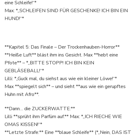
eine Schleife!“*
Max: *„SCHLEIFEN SIND FÜR GESCHENKE! ICH BIN EIN
HUND!“*
**Kapitel 5: Das Finale – Der Trockenhauben-Horror**
**Heiße Luft** bläst ihm ins Gesicht. Max **hebt eine
Pfote** – *„BITTE STOPP! ICH BIN KEIN
GEBLÄSEBALL!“*
Lilli: *„Guck mal, du siehst aus wie ein kleiner Löwe!“*
Max **spiegelt sich** – und sieht **aus wie ein gerupftes
Huhn mit Afro**.
**Dann… die ZUCKERWATTE:**
Lilli **sprüht ihm Parfüm auf.** Max: *„ICH RIECHE WIE
OMAS KISSEN!“*
**Letzte Strafe:** Eine **blaue Schleife** (*„Nein, DAS IST