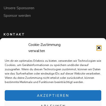
Unsere Sponsoren
Sponsor werden
KONTAKT
Cookie-Zustimmung
Hundefreunde in Bayern e.V.
verwalten
Markus Willi Ebert
Märzgasse 2
Um dir ein optimales Erlebnis zu bieten, verwenden wir Technologien wie
97711 Maßbach
Cookies, um Geräteinformationen zu speichern und/oder darauf
+49 172 85 64 937
zuzugreifen. Wenn du diesen Technologien zustimmst, können wir Daten
wie das Surfverhalten oder eindeutige IDs auf dieser Website verarbeiten.
Hundefreundeinbayern@web.de
Wenn du deine Zustimmung nicht erteilst oder zurückziehst, können
bestimmte Merkmale und Funktionen beeinträchtigt werden.
AKZEPTIEREN