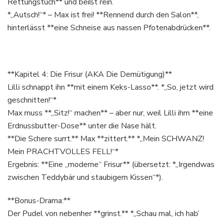
Rettungstuch** und beißt rein.
*„Autsch!“* – Max ist frei! **Rennend durch den Salon**,
hinterlässt **eine Schneise aus nassen Pfotenabdrücken**.
**Kapitel 4: Die Frisur (AKA Die Demütigung)**
Lilli schnappt ihn **mit einem Keks-Lasso**. *„So, jetzt wird
geschnitten!“*
Max muss **„Sitz!“ machen** – aber nur, weil Lilli ihm **eine
Erdnussbutter-Dose** unter die Nase hält.
**Die Schere surrt.** Max **zittert.** *„Mein SCHWANZ!
Mein PRACHTVOLLES FELL!“*
Ergebnis: **Eine „moderne“ Frisur** (übersetzt: *„Irgendwas
zwischen Teddybär und staubigem Kissen“*).
**Bonus-Drama:**
Der Pudel von nebenher **grinst.** *„Schau mal, ich hab’