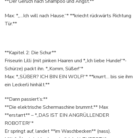
**Der Geruch nach Shampoo und Angst.**
Max: *„…Ich will nach Hause.“* **kriecht rückwärts Richtung
Tür.**
**Kapitel 2: Die Schur**
Friseurin Lilli (mit pinken Haaren und *„Ich liebe Hunde!“*-
Schürze) packt ihn. *„Komm, Süßer!“*
Max: *„SÜẞER? ICH BIN EIN WOLF!“* **knurrt… bis sie ihm
ein Leckerli hinhält.**
**Dann passiert’s:**
**Die elektrische Schermaschine brummt.** Max
**erstarrt** – *„DAS IST EIN ANGRÜLLENDER
ROBOTER!“*
Er springt auf, landet **im Waschbecken** (nass).