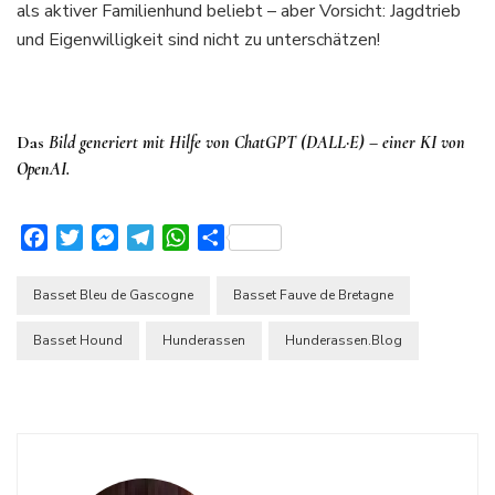
als aktiver Familienhund beliebt – aber Vorsicht: Jagdtrieb
und Eigenwilligkeit sind nicht zu unterschätzen!
Das
Bild generiert mit Hilfe von ChatGPT (DALL·E) – einer KI von
OpenAI.
Facebook
Twitter
Messenger
Telegram
WhatsApp
Teilen
Basset Bleu de Gascogne
Basset Fauve de Bretagne
Basset Hound
Hunderassen
Hunderassen.Blog