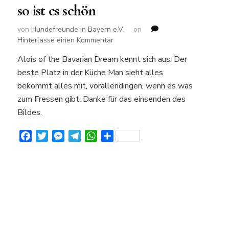
so ist es schön
von
Hundefreunde in Bayern e.V.
on
zu
Hinterlasse einen Kommentar
so
Alois of the Bavarian Dream kennt sich aus. Der
ist
beste Platz in der Küche Man sieht alles
es
schön
bekommt alles mit, vorallendingen, wenn es was
zum Fressen gibt. Danke für das einsenden des
Bildes.
Facebook
Twitter
Messenger
Telegram
WhatsApp
Teilen
: