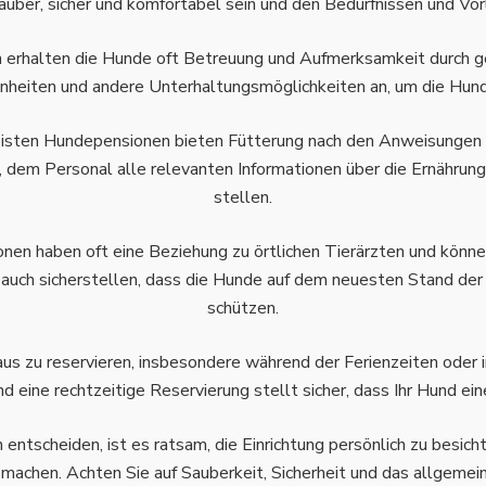
sauber, sicher und komfortabel sein und den Bedürfnissen und V
 erhalten die Hunde oft Betreuung und Aufmerksamkeit durch ge
einheiten und andere Unterhaltungsmöglichkeiten an, um die Hund
sten Hundepensionen bieten Fütterung nach den Anweisungen d
ig, dem Personal alle relevanten Informationen über die Ernähru
stellen.
en haben oft eine Beziehung zu örtlichen Tierärzten und können 
 auch sicherstellen, dass die Hunde auf dem neuesten Stand der 
schützen.
aus zu reservieren, insbesondere während der Ferienzeiten oder
nd eine rechtzeitige Reservierung stellt sicher, dass Ihr Hund e
 entscheiden, ist es ratsam, die Einrichtung persönlich zu besich
machen. Achten Sie auf Sauberkeit, Sicherheit und das allgeme