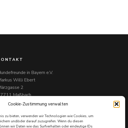
KONTAKT
undefreunde in Bayern e.V.
arkus Willi Ebert
ärzgasse 2
97711 Maßbach
49 172 85 64 937
Cookie-Zustimmung verwalten
undefreundeinbayern@web.de
nis zu bieten, verwenden wir Technologien wie Cookies, um
ichern und/oder darauf zuzugreifen. Wenn du diesen
nnen wir Daten wie das Surfverhalten oder eindeutige IDs