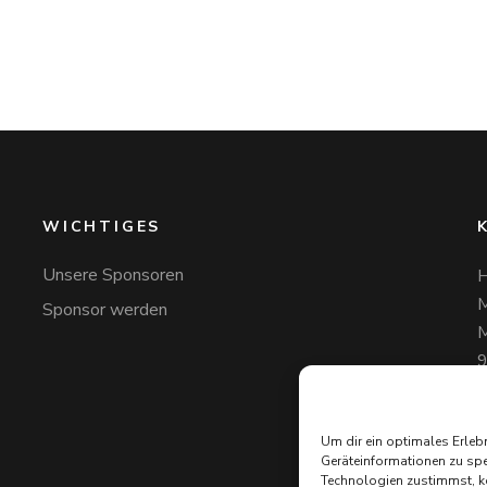
WICHTIGES
Unsere Sponsoren
H
M
Sponsor werden
M
+
H
Um dir ein optimales Erleb
Geräteinformationen zu spe
Technologien zustimmst, kö