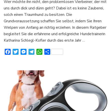
Wer möchte ihn nicht, den problemlosen Vierbeiner, der mit
Erziehung:
uns durch dick und dünn geht? Dabei ist es keine Zauberei,
Der
8-
solch einen Traumhund zu besitzen. Die
Wochen-
Grundvoraussetzung schaffen Sie selbst, indem Sie Ihren
Trainingsplan
Welpen von Anfang an richtig erziehen. In diesem Ratgeber
für
begleitet Sie die erfahrene und erfolgreiche Hundetrainerin
Welpen
–
Katharina Schlegl-Kofler durch das erste Jahr …
Plus
Junghund-
Facebook
Twitter
Messenger
Telegram
WhatsApp
Teilen
Training