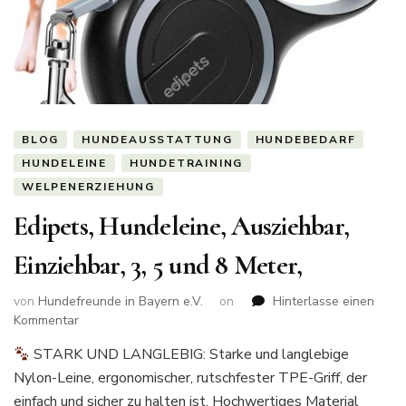
BLOG
HUNDEAUSSTATTUNG
HUNDEBEDARF
HUNDELEINE
HUNDETRAINING
WELPENERZIEHUNG
Edipets, Hundeleine, Ausziehbar,
Einziehbar, 3, 5 und 8 Meter,
von
Hundefreunde in Bayern e.V.
on
Hinterlasse einen
zu
Kommentar
Edipets,
STARK UND LANGLEBIG: Starke und langlebige
Hundeleine,
Nylon-Leine, ergonomischer, rutschfester TPE-Griff, der
Ausziehbar,
Einziehbar,
einfach und sicher zu halten ist. Hochwertiges Material