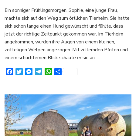
Wenn
Ein sonniger Frühlingsmorgen. Sophie, eine junge Frau,
man
machte sich auf den Weg zum örtlichen Tierheim. Sie hatte
einen
Welpen
sich schon lange einen Hund gewünscht und fühlte, dass
mit
jetzt der richtige Zeitpunkt gekommen war. Im Tierheim
nach
angekommen, wurden ihre Augen von einem kleinen,
Hause
zotteligen Welpen angezogen. Mit zitternden Pfoten und
bringt,
beginnt
einem schüchternen Blick schaute er sie an. …
eine
lebenslange
Facebook
Twitter
Messenger
Telegram
WhatsApp
Teilen
Freundschaft