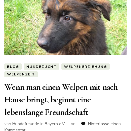
BLOG
HUNDEZUCHT
WELPENERZIEHUNG
WELPENZEIT
Wenn man einen Welpen mit nach
Hause bringt, beginnt eine
lebenslange Freundschaft
von
Hundefreunde in Bayern e.V.
on
Hinterlasse einen
zu
Kommentar