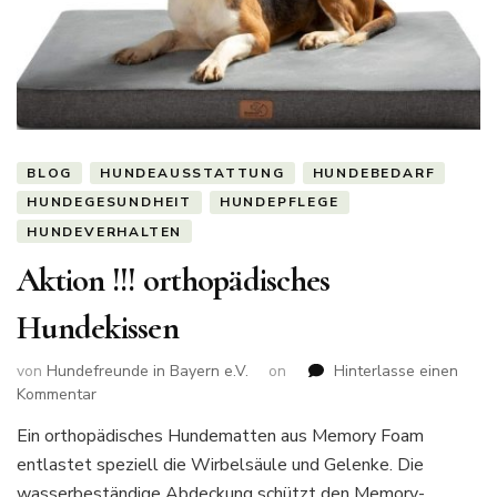
BLOG
HUNDEAUSSTATTUNG
HUNDEBEDARF
HUNDEGESUNDHEIT
HUNDEPFLEGE
HUNDEVERHALTEN
Aktion !!! orthopädisches
Hundekissen
von
Hundefreunde in Bayern e.V.
on
Hinterlasse einen
zu
Kommentar
Aktion
Ein orthopädisches Hundematten aus Memory Foam
!!!
entlastet speziell die Wirbelsäule und Gelenke. Die
orthopädisches
Hundekissen
wasserbeständige Abdeckung schützt den Memory-