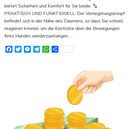
3,
bietet Sicherheit und Komfort für Sie beide.
5
PRAKTISCH UND FUNKTIONELL: Der Verriegelungsknopf
und
befindet sich in der Nähe des Daumens, so dass Sie schnell
8
Meter,
reagieren können, um die Kontrolle über die Bewegungen
Ihres Hundes wiederzuerlangen. …
Facebook
Twitter
Messenger
Telegram
WhatsApp
Teilen