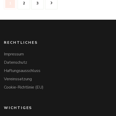
Seite
Seite
Seite
1
2
3
der
Beiträge
RECHTLICHES
Impressum
Datenschutz
Haftungsausschluss
Vereinssatzung
Cookie-Richtlinie (EU)
WICHTIGES