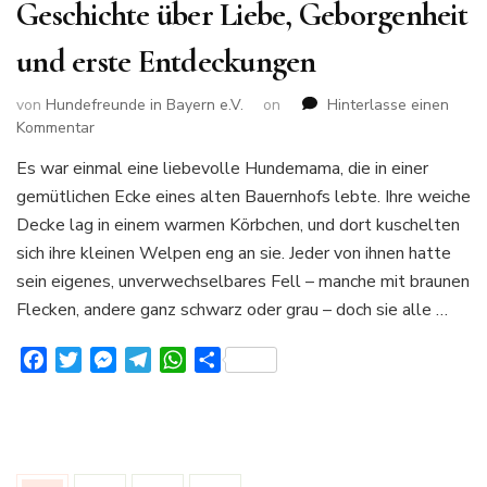
Geschichte über Liebe, Geborgenheit
und erste Entdeckungen
von
Hundefreunde in Bayern e.V.
on
Hinterlasse einen
zu
Kommentar
Das
Es war einmal eine liebevolle Hundemama, die in einer
Abenteuer
gemütlichen Ecke eines alten Bauernhofs lebte. Ihre weiche
der
Welpen:
Decke lag in einem warmen Körbchen, und dort kuschelten
Eine
sich ihre kleinen Welpen eng an sie. Jeder von ihnen hatte
Geschichte
sein eigenes, unverwechselbares Fell – manche mit braunen
über
Flecken, andere ganz schwarz oder grau – doch sie alle …
Liebe,
Geborgenheit
und
Facebook
Twitter
Messenger
Telegram
WhatsApp
Teilen
erste
Entdeckungen
Seitennummerierung