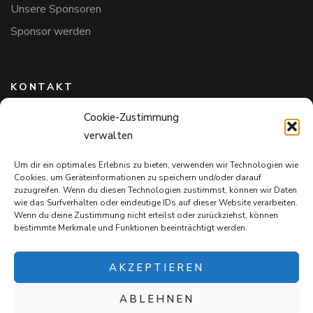
Unsere Sponsoren
Sponsor werden
KONTAKT
Cookie-Zustimmung
Hundefreunde in Bayern e.V.
verwalten
Markus Willi Ebert
Märzgasse 2
Um dir ein optimales Erlebnis zu bieten, verwenden wir Technologien wie
97711 Maßbach
Cookies, um Geräteinformationen zu speichern und/oder darauf
+49 172 85 64 937
zuzugreifen. Wenn du diesen Technologien zustimmst, können wir Daten
wie das Surfverhalten oder eindeutige IDs auf dieser Website verarbeiten.
Hundefreundeinbayern@web.de
Wenn du deine Zustimmung nicht erteilst oder zurückziehst, können
bestimmte Merkmale und Funktionen beeinträchtigt werden.
AKZEPTIEREN
ABLEHNEN